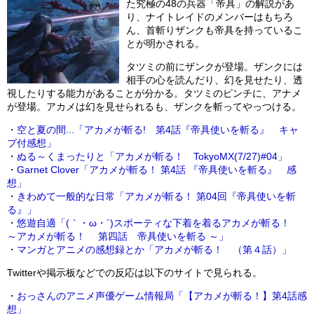
た究極の48の兵器「帝具」の解説があ
り、ナイトレイドのメンバーはもちろ
ん、首斬りザンクも帝具を持っているこ
とが明かされる。
タツミの前にザンクが登場。ザンクには
相手の心を読んだり、幻を見せたり、透
視したりする能力があることが分かる。タツミのピンチに、アナメ
が登場。アカメは幻を見せられるも、ザンクを斬ってやっつける。
・
空と夏の間...「アカメが斬る! 第4話『帝具使いを斬る』 キャ
プ付感想」
・
ぬる～くまったりと「アカメが斬る！ TokyoMX(7/27)#04」
・
Garnet Clover「アカメが斬る！ 第4話 『帝具使いを斬る』 感
想」
・
きわめて一般的な日常「アカメが斬る！ 第04回『帝具使いを斬
る』」
・
悠遊自適「(｀・ω・´)スポーティな下着を着るアカメが斬る！
～アカメが斬る！ 第四話 帝具使いを斬る ～」
・
マンガとアニメの感想録とか「アカメが斬る！ （第４話）」
Twitterや掲示板などでの反応は以下のサイトで見られる。
・
おっさんのアニメ声優ゲーム情報局「【アカメが斬る！】第4話感
想」