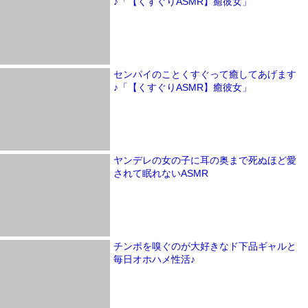
♪「【くすぐりASMR】癒彼女」
センパイのことくすぐって癒してあげます
♪「【くすぐりASMR】癒彼女」
ヤンデレの女の子に耳の奥まで死ぬほど愛
されて眠れないASMR
チンポを嗅ぐのが大好きなド下品ギャルと
毎日オホハメ性活♪