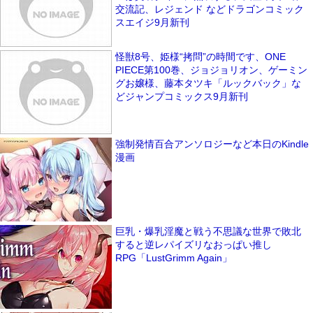
交流記、レジェンド などドラゴンコミック
スエイジ9月新刊
怪獣8号、姫様“拷問”の時間です、ONE
PIECE第100巻、ジョジョリオン、ゲーミン
グお嬢様、藤本タツキ「ルックバック」な
どジャンプコミックス9月新刊
強制発情百合アンソロジーなど本日のKindle
漫画
巨乳・爆乳淫魔と戦う不思議な世界で敗北
すると逆レパイズリなおっぱい推し
RPG「LustGrimm Again」