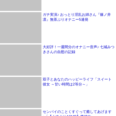
ガチ実演♪ おっとり淫乱お姉さん『篠ノ井
凛』無茶ぶりオナニー5連発
大好評！一週間分のオナニー音声♪ 七城みつ
きさんの自慰の記録
双子とあなたのハッピーライフ「スイート
彼女 ～甘い時間は2等分～」
センパイのことくすぐって癒してあげます