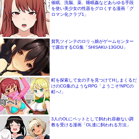
催眠、洗脳、薬、睡眠姦などあらゆる手段
を使い美少女の性器をグロくする漫画「グ
ロマン化クラブ1」
貧乳ツインテのロリっ娘がゲームセンター
で露出するCG集「SHISAKU-13GOU」
町を探索して女の子を見つけてHしまくるだ
けのCG集のようなRPG「ようこそ!NPCの
町へ!」
3人のOLにペットとして飼われ容赦ない調
教を受ける漫画「OL達に飼われる方法」