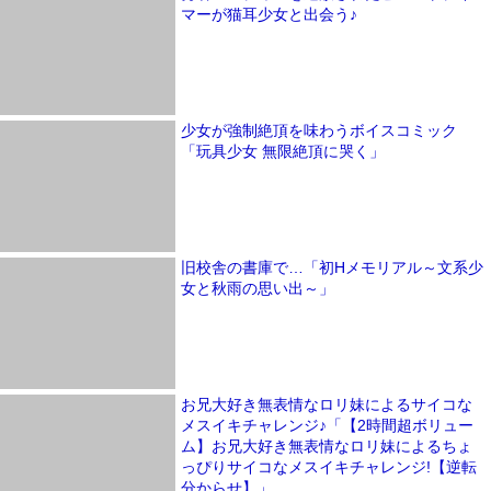
マーが猫耳少女と出会う♪
少女が強制絶頂を味わうボイスコミック
「玩具少女 無限絶頂に哭く」
旧校舎の書庫で…「初Hメモリアル～文系少
女と秋雨の思い出～」
お兄大好き無表情なロリ妹によるサイコな
メスイキチャレンジ♪「【2時間超ボリュー
ム】お兄大好き無表情なロリ妹によるちょ
っぴりサイコなメスイキチャレンジ!【逆転
分からせ】」