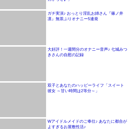
ガチ実演♪ おっとり淫乱お姉さん『篠ノ井
凛』無茶ぶりオナニー5連発
大好評！一週間分のオナニー音声♪ 七城みつ
きさんの自慰の記録
双子とあなたのハッピーライフ「スイート
彼女 ～甘い時間は2等分～」
Wアイドルメイドのご奉仕♪ あなたに都合が
よすぎるお屋敷性活♪