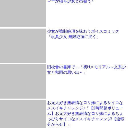
マーが猫耳少女と出会う♪
少女が強制絶頂を味わうボイスコミック
「玩具少女 無限絶頂に哭く」
旧校舎の書庫で…「初Hメモリアル～文系少
女と秋雨の思い出～」
お兄大好き無表情なロリ妹によるサイコな
メスイキチャレンジ♪「【2時間超ボリュー
ム】お兄大好き無表情なロリ妹によるちょ
っぴりサイコなメスイキチャレンジ!【逆転
分からせ】」