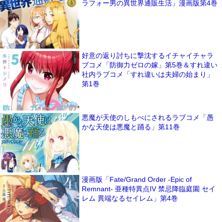
ラフォー男の異世界通販生活」漫画版第4巻
好意の返り討ちに撃沈するイチャイチャラ
ブコメ「防御力ゼロの嫁」第5巻＆すれ違い
社内ラブコメ「すれ違いは夫婦の始まり」
第1巻
悪魔が天使のしもべにされるラブコメ「愚
かな天使は悪魔と踊る」第11巻
漫画版「Fate/Grand Order -Epic of
Remnant- 亜種特異点IV 禁忌降臨庭園 セイ
レム 異端なるセイレム」第4巻