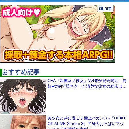
おすすめ記事
OVA『図書室ノ彼女』第4巻が発売間近。肉
奴●契約で堕ちきった清楚な彼女の結末は…
美少女と共に過ごす極上バカンス♪『DEAD
OR ALIVE Xtreme 3』等身大おっぱいマウ