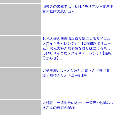
旧校舎の書庫で…「初Hメモリアル～文系少
女と秋雨の思い出～」
お兄大好き無表情なロリ妹によるサイコな
メスイキチャレンジ♪「【2時間超ボリュー
ム】お兄大好き無表情なロリ妹によるちょ
っぴりサイコなメスイキチャレンジ!【逆転
分からせ】」
ガチ実演♪ おっとり淫乱お姉さん『篠ノ井
凛』無茶ぶりオナニー5連発
大好評！一週間分のオナニー音声♪ 七城みつ
きさんの自慰の記録