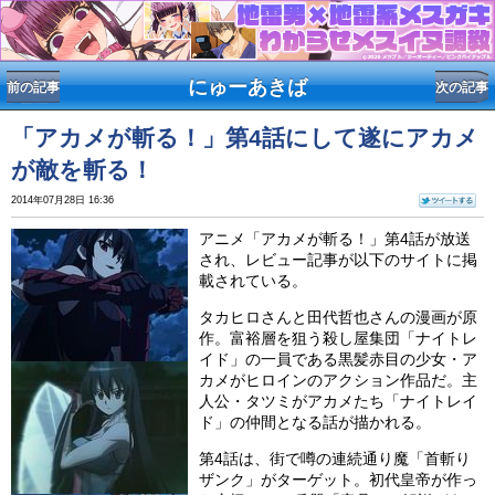
にゅーあきば
前の記事
次の記事
「アカメが斬る！」第4話にして遂にアカメ
が敵を斬る！
アニメ「アカメが斬る！」第4話が放送
され、レビュー記事が以下のサイトに掲
載されている。
2014年07月28日 16:36
タカヒロさんと田代哲也さんの漫画が原
作。富裕層を狙う殺し屋集団「ナイトレ
イド」の一員である黒髪赤目の少女・ア
カメがヒロインのアクション作品だ。主
人公・タツミがアカメたち「ナイトレイ
ド」の仲間となる話が描かれる。
第4話は、街で噂の連続通り魔「首斬り
ザンク」がターゲット。初代皇帝が作っ