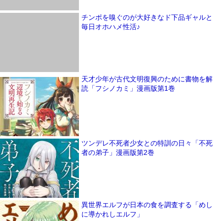
チンポを嗅ぐのが大好きなド下品ギャルと
毎日オホハメ性活♪
天才少年が古代文明復興のために書物を解
読「フシノカミ」漫画版第1巻
ツンデレ不死者少女との特訓の日々「不死
者の弟子」漫画版第2巻
異世界エルフが日本の食を調査する「めし
に導かれしエルフ」