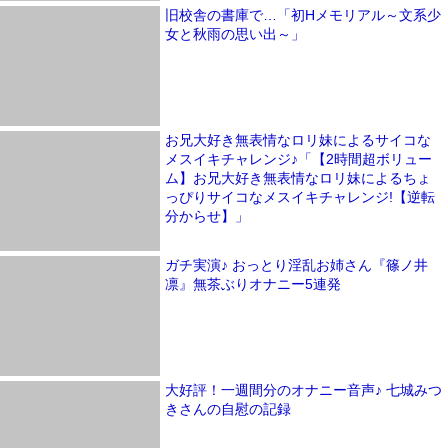
旧校舎の書庫で…「初Hメモリアル～文系少
女と秋雨の思い出～」
お兄大好き無表情なロリ妹によるサイコな
メスイキチャレンジ♪「【2時間超ボリュー
ム】お兄大好き無表情なロリ妹によるちょ
っぴりサイコなメスイキチャレンジ!【逆転
分からせ】」
ガチ実演♪ おっとり淫乱お姉さん『篠ノ井
凛』無茶ぶりオナニー5連発
大好評！一週間分のオナニー音声♪ 七城みつ
きさんの自慰の記録