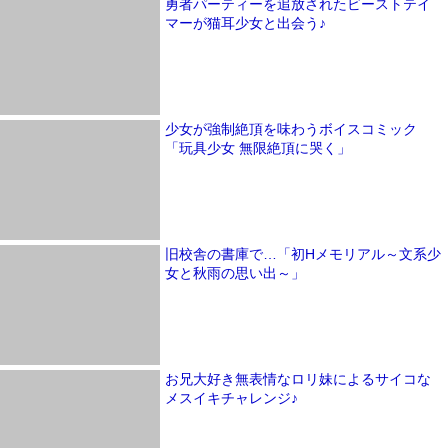
勇者パーティーを追放されたビーストテイ
マーが猫耳少女と出会う♪
少女が強制絶頂を味わうボイスコミック
「玩具少女 無限絶頂に哭く」
旧校舎の書庫で…「初Hメモリアル～文系少
女と秋雨の思い出～」
お兄大好き無表情なロリ妹によるサイコな
メスイキチャレンジ♪