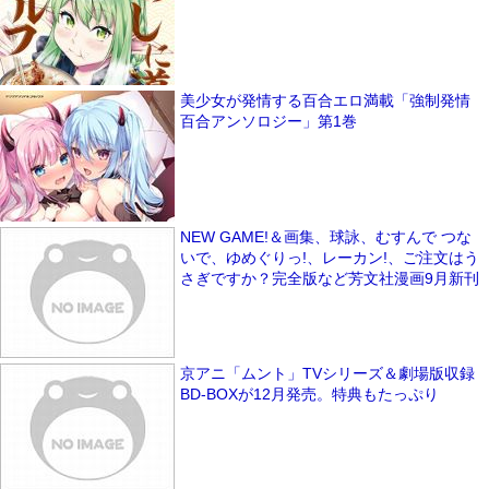
美少女が発情する百合エロ満載「強制発情
百合アンソロジー」第1巻
NEW GAME!＆画集、球詠、むすんで つな
いで、ゆめぐりっ!、レーカン!、ご注文はう
さぎですか？完全版など芳文社漫画9月新刊
京アニ「ムント」TVシリーズ＆劇場版収録
BD-BOXが12月発売。特典もたっぷり