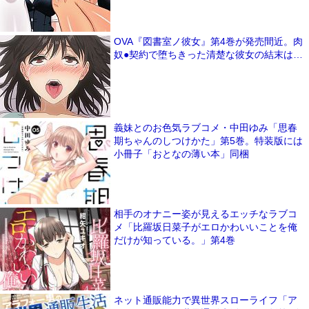
OVA『図書室ノ彼女』第4巻が発売間近。肉
奴●契約で堕ちきった清楚な彼女の結末は…
義妹とのお色気ラブコメ・中田ゆみ「思春
期ちゃんのしつけかた」第5巻。特装版には
小冊子「おとなの薄い本」同梱
相手のオナニー姿が見えるエッチなラブコ
メ「比羅坂日菜子がエロかわいいことを俺
だけが知っている。」第4巻
ネット通販能力で異世界スローライフ「ア