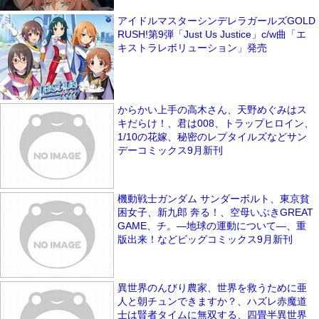
アイドルマスターシンデレラガールズGOLD
RUSH!第9弾「Just Us Justice」c/w曲「エ
キストラレボリューション」発売
からかい上手の高木さん、天野めぐみはス
キだらけ！、君は008、トラップヒロイン、
1/10の花嫁、秘密のレプタイルズなどサン
デーコミックス9月新刊
機動戦士ガンダム サンダーボルト、東京貧
困女子、新九郎 奔る！、空母いぶきGREAT
GAME、チ。―地球の運動について―、重
版出来！などビッグコミックス9月新刊
異世界のんびり農家、世界を救うために亜
人と朝チュンできますか？、ハズレ赤魔道
士は賢者タイムに無双する、四畳半異世界