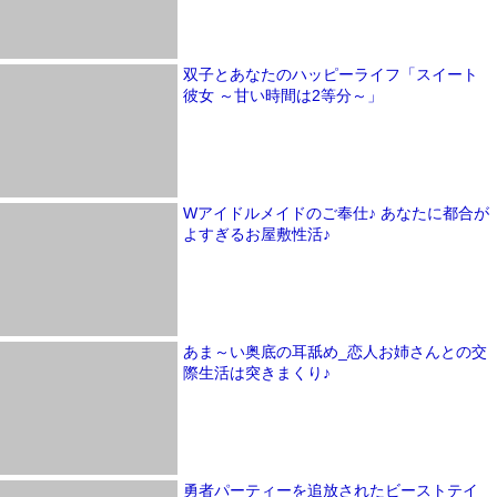
双子とあなたのハッピーライフ「スイート
彼女 ～甘い時間は2等分～」
Wアイドルメイドのご奉仕♪ あなたに都合が
よすぎるお屋敷性活♪
あま～い奥底の耳舐め_恋人お姉さんとの交
際生活は突きまくり♪
勇者パーティーを追放されたビーストテイ