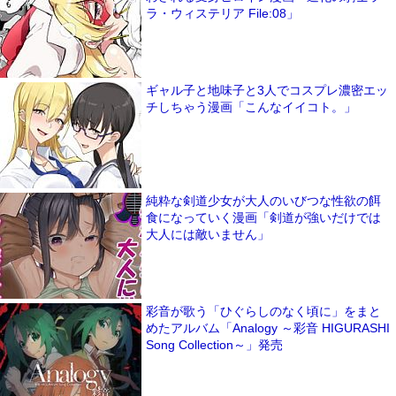
ラ・ウィステリア File:08」
ギャル子と地味子と3人でコスプレ濃密エッ
チしちゃう漫画「こんなイイコト。」
純粋な剣道少女が大人のいびつな性欲の餌
食になっていく漫画「剣道が強いだけでは
大人には敵いません」
彩音が歌う「ひぐらしのなく頃に」をまと
めたアルバム「Analogy ～彩音 HIGURASHI
Song Collection～」発売