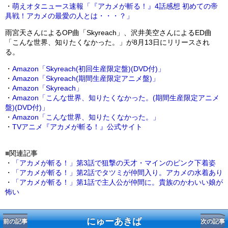
・
萌えオタニュース速報「『アカメが斬る！』4話感想 初めての帝
具戦！アカメの最愛の人とは・・・？」
雨宮天さんによるOP曲「Skyreach」、沢井美空さんによるED曲
「こんな世界、知りたくなかった。」が8月13日にリリースされ
る。
・
Amazon
「Skyreach(初回生産限定盤)(DVD付)」
・
Amazon
「Skyreach(期間生産限定アニメ盤)」
・
Amazon
「Skyreach」
・
Amazon
「こんな世界、知りたくなかった。(期間生産限定アニメ
盤)(DVD付)」
・
Amazon
「こんな世界、知りたくなかった。」
・
TVアニメ『アカメが斬る！』公式サイト
■
関連記事
・
「アカメが斬る！」第3話で狙撃の天才・マインのピンク下着姿
・
「アカメが斬る！」第2話でタツミが仲間入り。アカメの水着あり
・
「アカメが斬る！」第1話で主人公が仲間に。貴族のかわいい娘が
怖い
にゅーあきば
前の記事
次の記事