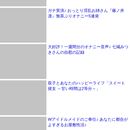
ガチ実演♪ おっとり淫乱お姉さん『篠ノ井
凛』無茶ぶりオナニー5連発
大好評！一週間分のオナニー音声♪ 七城みつ
きさんの自慰の記録
双子とあなたのハッピーライフ「スイート
彼女 ～甘い時間は2等分～」
Wアイドルメイドのご奉仕♪ あなたに都合が
よすぎるお屋敷性活♪