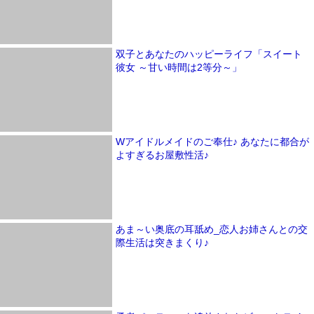
双子とあなたのハッピーライフ「スイート
彼女 ～甘い時間は2等分～」
Wアイドルメイドのご奉仕♪ あなたに都合が
よすぎるお屋敷性活♪
あま～い奥底の耳舐め_恋人お姉さんとの交
際生活は突きまくり♪