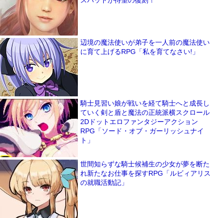
スパッドが待望の復刻！
辺境の魔法使いが弟子を一人前の魔法使い
に育て上げるRPG「私を育てなさい!」
騎士見習い娘が戦いを経て騎士へと成長し
ていく剣と盾と魔法の正統派横スクロール
2Dドットエロファンタジーアクション
RPG「ソード・オブ・ガーリッシュナイ
ト」
世間知らずな騎士候補生の少女が夢を断た
れ新たなお仕事を探すRPG「ルビィアリス
の就職活動記」