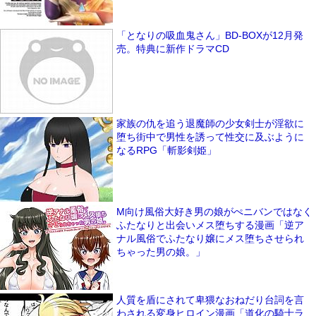
「となりの吸血鬼さん」BD-BOXが12月発
売。特典に新作ドラマCD
家族の仇を追う退魔師の少女剣士が淫欲に
堕ち街中で男性を誘って性交に及ぶように
なるRPG「斬影剣姫」
M向け風俗大好き男の娘がぺニバンではなく
ふたなりと出会いメス堕ちする漫画「逆ア
ナル風俗でふたなり嬢にメス堕ちさせられ
ちゃった男の娘。」
人質を盾にされて卑猥なおねだり台詞を言
わされる変身ヒロイン漫画「道化の騎士ラ