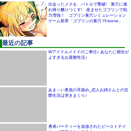
出会ったメスを、バトルで撃破! 巣穴に連
れ帰り嬲りつくす! 産ませたゴブリンで戦
力増強！ ゴブリン巣穴シミュレーション
ゲーム新章「ゴブリンの巣穴 I'll borne」
最近の記事
Wアイドルメイドのご奉仕♪ あなたに都合が
よすぎるお屋敷性活♪
あま～い奥底の耳舐め_恋人お姉さんとの交
際生活は突きまくり♪
勇者パーティーを追放されたビーストテイ