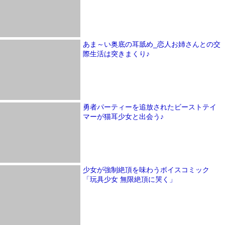
あま～い奥底の耳舐め_恋人お姉さんとの交
際生活は突きまくり♪
勇者パーティーを追放されたビーストテイ
マーが猫耳少女と出会う♪
少女が強制絶頂を味わうボイスコミック
「玩具少女 無限絶頂に哭く」