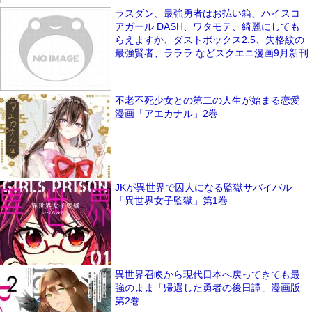
ラスダン、最強勇者はお払い箱、ハイスコ
アガール DASH、ワタモテ、綺麗にしても
らえますか、ダストボックス2.5、失格紋の
最強賢者、ラララ などスクエニ漫画9月新刊
不老不死少女との第二の人生が始まる恋愛
漫画「アエカナル」2巻
JKが異世界で囚人になる監獄サバイバル
「異世界女子監獄」第1巻
異世界召喚から現代日本へ戻ってきても最
強のまま「帰還した勇者の後日譚」漫画版
第2巻