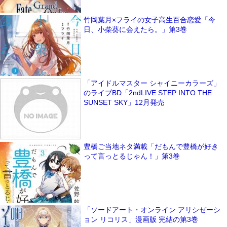
竹岡葉月×フライの女子高生百合恋愛「今
日、小柴葵に会えたら。」第3巻
「アイドルマスター シャイニーカラーズ」
のライブBD「2ndLIVE STEP INTO THE
SUNSET SKY」12月発売
豊橋ご当地ネタ満載「だもんで豊橋が好き
って言っとるじゃん！」第3巻
「ソードアート・オンライン アリシゼーシ
ョン リコリス」漫画版 完結の第3巻