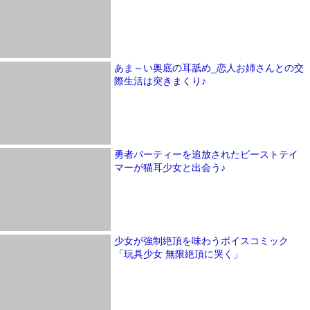
あま～い奥底の耳舐め_恋人お姉さんとの交
際生活は突きまくり♪
勇者パーティーを追放されたビーストテイ
マーが猫耳少女と出会う♪
少女が強制絶頂を味わうボイスコミック
「玩具少女 無限絶頂に哭く」