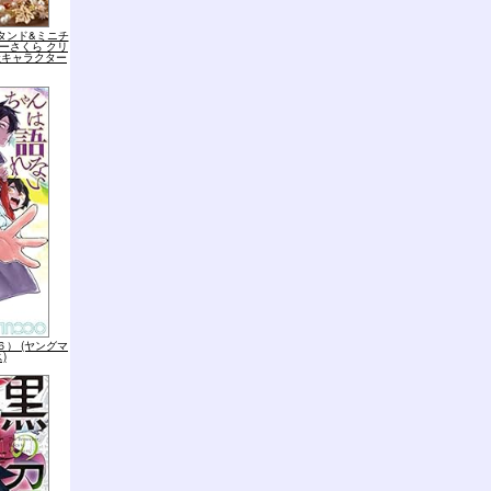
タンド&ミニチ
ーさくら クリ
談社キャラクター
） (ヤングマ
)