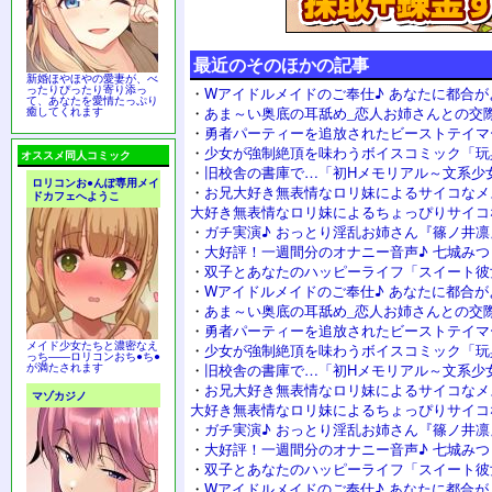
最近のそのほかの記事
新婚ほやほやの愛妻が、べ
ったりぴったり寄り添っ
・
Wアイドルメイドのご奉仕♪ あなたに都合が
て、あなたを愛情たっぷり
・
あま～い奥底の耳舐め_恋人お姉さんとの交
癒してくれます
・
勇者パーティーを追放されたビーストテイマ
・
少女が強制絶頂を味わうボイスコミック「玩
オススメ同人コミック
・
旧校舎の書庫で…「初Hメモリアル～文系少
ロリコンお●んぽ専用メイ
・
お兄大好き無表情なロリ妹によるサイコなメ
ドカフェへようこ
大好き無表情なロリ妹によるちょっぴりサイコ
・
ガチ実演♪ おっとり淫乱お姉さん『篠ノ井凛
・
大好評！一週間分のオナニー音声♪ 七城み
・
双子とあなたのハッピーライフ「スイート彼
・
Wアイドルメイドのご奉仕♪ あなたに都合が
・
あま～い奥底の耳舐め_恋人お姉さんとの交
・
勇者パーティーを追放されたビーストテイマ
メイド少女たちと濃密なえ
・
少女が強制絶頂を味わうボイスコミック「玩
っち――ロリコンおち●ち●
が満たされます
・
旧校舎の書庫で…「初Hメモリアル～文系少
・
お兄大好き無表情なロリ妹によるサイコなメ
マゾカジノ
大好き無表情なロリ妹によるちょっぴりサイコ
・
ガチ実演♪ おっとり淫乱お姉さん『篠ノ井凛
・
大好評！一週間分のオナニー音声♪ 七城み
・
双子とあなたのハッピーライフ「スイート彼
・
Wアイドルメイドのご奉仕♪ あなたに都合が