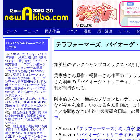
ホーム
ニュース
同人作品
アニメ
漫画
成年漫画
ゲーム
お
07/21～07/27のニュースト
テラフォーマーズ、バイオーグ・
ップ10
1位：
出会ったメスを、バトル
で撃破! 巣穴に連れ帰り嬲り
つくす! 産ませたゴブリンで
集英社のヤングジャンプコミックス・2月
戦力増強！ ゴブリン巣穴シ
ミュレーションゲーム新章
「ゴブリンの巣穴 I'll borne」
貴家悠さん原作、橘賢一さん作画の「テラ
2位：
交易シミュレーション
「稲荷狐と交易路」をオープ
さん漫画の「バイオーグ・トリニティ」、二ノ
ンワールド交易RPGとして大
ボリュームでエロゲー化「稲
刊が刊行される。
荷狐と交易路～ロリババア狐
のために旅するオープンワー
ルド交易～」
岡本倫さんの「極黒のブリュンヒルデ」、ふ
3位：
美少女と共に過ごす極上
バカンス♪『DEAD OR ALIVE
ながみさん原作、いのまるさん作画の「ま
Xtreme 3』等身大おっぱいマ
ウスパッドが待望の復刻！
ことを聞きなさい! 路上観察研究日誌」の
4位：
誰もが憧れる強く誇り高
い女騎士隊長を催眠術を覚え
で
。
て堕とすRPG「支配のエリク
シール」
5位：
騎士見習い娘が戦いを経
・
Amazon
「テラフォーマーズ(12) : 貴家 
て騎士へと成長していく剣と
盾と魔法の正統派横スクロー
・
Amazon
「バイオーグ・トリニティ(6) :
ル2Dドットエロファンタジー
アクションRPG「ソード・オ