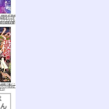
iece of blue
ndtrack(オリジナ
クリアファイル
初回仕様限定盤)
合娼館で働くこ
ペーパー付き】
クス)