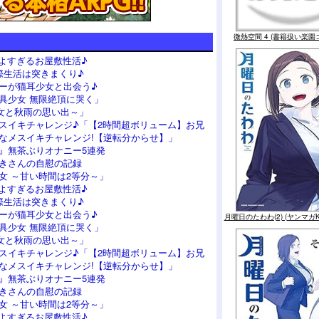
微熱空間 4 (書籍扱い楽園
よすぎるお屋敷性活♪
際生活は突きまくり♪
ーが猫耳少女と出会う♪
具少女 無限絶頂に哭く」
女と秋雨の思い出～」
スイキチャレンジ♪「【2時間超ボリューム】お兄
なメスイキチャレンジ!【逆転分からせ】」
』無茶ぶりオナニー5連発
つきさんの自慰の記録
女 ～甘い時間は2等分～」
よすぎるお屋敷性活♪
際生活は突きまくり♪
ーが猫耳少女と出会う♪
月曜日のたわわ(2) (ヤンマガ
具少女 無限絶頂に哭く」
女と秋雨の思い出～」
スイキチャレンジ♪「【2時間超ボリューム】お兄
なメスイキチャレンジ!【逆転分からせ】」
』無茶ぶりオナニー5連発
つきさんの自慰の記録
女 ～甘い時間は2等分～」
よすぎるお屋敷性活♪