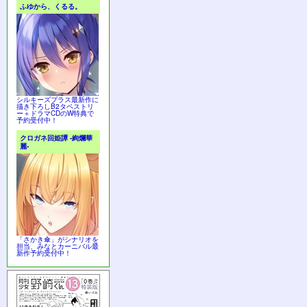
ふゆから、くるる。
シルキーズプラス最新作に
描き下ろしB2タペストリ
ー＋ドラマCDのW特典で
予約受付中！
クロガネ回姫譚 -絢爛華
麗-
「さかき傘」がシナリオを
担当、みなとカーニバル最
新作予約受付中！