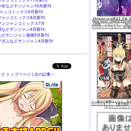
女などヤンジャン10月新刊
ジャンコミックス9月新刊
ジャンコミックス8月新刊
【Amazon.co.jp限定】月姫 -A p
glass moon- Original Sou
ヤンジャンコミックス7月
ル特典:「メガジャケ」「A4
(ジャケットイラスト)」付)(
国などヤンジャン6月新刊
などヤンジャン漫画5月新刊
グダムなどヤンジャン4月新刊
ク トップページ
|
次の記事 »
くっ殺せの姫騎士となり、百
とになりました。【電子限定
(1) (バンブーコミッ