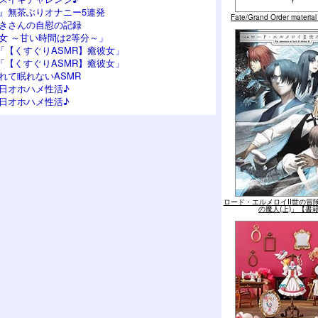
』無茶ぶりオナニー5連発
Fate/Grand Order mater
つきさんの自慰の記録
女 ～甘い時間は2等分～」
「【くすぐりASMR】癒彼女」
「【くすぐりASMR】癒彼女」
れて眠れないASMR
日オホハメ性活♪
日オホハメ性活♪
ロード・エルメロイII世の冒険
の魔人(上)」【書