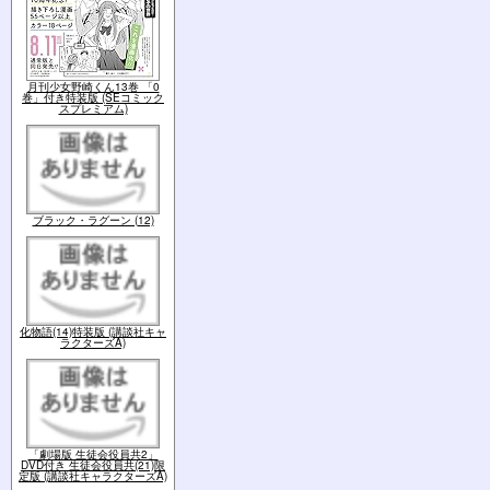
月刊少女野崎くん13巻 「0
巻」付き特装版 (SEコミック
スプレミアム)
ブラック・ラグーン (12)
化物語(14)特装版 (講談社キャ
ラクターズA)
「劇場版 生徒会役員共2」
DVD付き 生徒会役員共(21)限
定版 (講談社キャラクターズA)