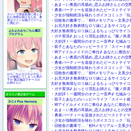
・
あま～い奥底の耳舐め_恋人お姉さんとの交
・
勇者パーティーを追放されたビーストテイマ
カジノで借金奴隷に落とさ
・
少女が強制絶頂を味わうボイスコミック「玩
れた仲間を助けるため、勇
・
旧校舎の書庫で…「初Hメモリアル～文系少
者はコインを賭けてゲーム
に挑むが…
・
お兄大好き無表情なロリ妹によるサイコなメ
大好き無表情なロリ妹によるちょっぴりサイコ
よわよわおち〇ちん矯正
プログラム
・
ガチ実演♪ おっとり淫乱お姉さん『篠ノ井凛
・
大好評！一週間分のオナニー音声♪ 七城み
・
双子とあなたのハッピーライフ「スイート彼
・
Wアイドルメイドのご奉仕♪ あなたに都合が
・
あま～い奥底の耳舐め_恋人お姉さんとの交
・
勇者パーティーを追放されたビーストテイマ
・
少女が強制絶頂を味わうボイスコミック「玩
・
旧校舎の書庫で…「初Hメモリアル～文系少
おち〇ちんがよわよわなこ
とが発覚してしまった男の
・
お兄大好き無表情なロリ妹によるサイコなメ
子が 矯正施設でナースの
お姉さんに
大好き無表情なロリ妹によるちょっぴりサイコ
・
ガチ実演♪ おっとり淫乱お姉さん『篠ノ井凛
・
大好評！一週間分のオナニー音声♪ 七城み
オススメ美少女ゲーム
・
双子とあなたのハッピーライフ「スイート彼
D.C.4 Plus Harmony
・
Wアイドルメイドのご奉仕♪ あなたに都合が
・
あま～い奥底の耳舐め_恋人お姉さんとの交
・
勇者パーティーを追放されたビーストテイマ
・
少女が強制絶頂を味わうボイスコミック「玩
・
旧校舎の書庫で…「初Hメモリアル～文系少
・
お兄大好き無表情なロリ妹によるサイコなメ