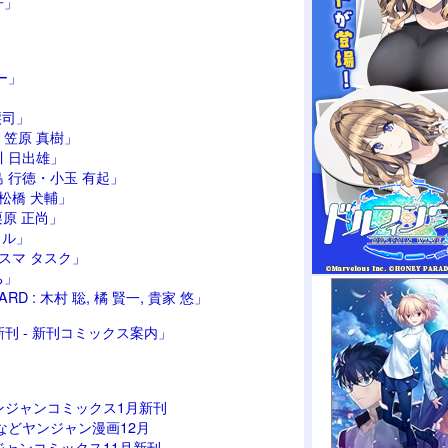
子」
へー」
譲司」
 笠原 真樹」
川 日出雄」
 北島 行徳・小玉 有起」
 松橋 犬輔」
 栗原 正尚」
トル」
ラスマ タスク」
ち」
D : 木村 聡, 橘 賢一, 貴家 悠」
刊 - 新刊コミックス案内」
ンジャンコミックス1月新刊
などヤンジャン漫画12月
ャンコミックス11月新刊