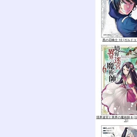
黒の召喚士 10 (ガルド
境界迷宮と異界の魔術師 6 (
ス)