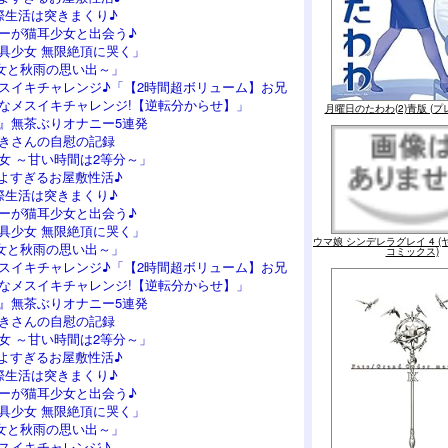
際生活は突きまくり♪
ーが猫耳少女と出会う♪
具少女 無限絶頂に哭く」
女と秋雨の思い出～」
スイキチャレンジ♪「【2時間超ボリューム】お兄
なメスイキチャレンジ!【逆転分からせ】」
月曜日のたわわ(2)青版 (プ
』無茶ぶりオナニー5連発
つきさんの自慰の記録
女 ～甘い時間は2等分～」
よすぎるお屋敷性活♪
際生活は突きまくり♪
ーが猫耳少女と出会う♪
具少女 無限絶頂に哭く」
ウマ娘 シンデレラグレイ 4 
女と秋雨の思い出～」
コミックス)
スイキチャレンジ♪「【2時間超ボリューム】お兄
なメスイキチャレンジ!【逆転分からせ】」
』無茶ぶりオナニー5連発
つきさんの自慰の記録
女 ～甘い時間は2等分～」
よすぎるお屋敷性活♪
際生活は突きまくり♪
ーが猫耳少女と出会う♪
具少女 無限絶頂に哭く」
女と秋雨の思い出～」
スイキチャレンジ♪