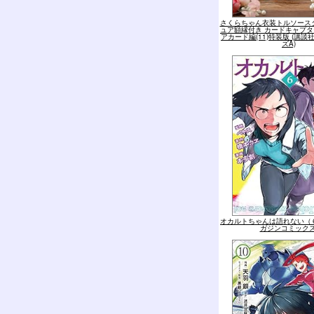
さくらちゃん衣装トルソース
ュア額縁付き カードキャプタ
アカード編(11)特装版 (講
ズA)
オカルトちゃんは語れない（６
ガジンコミックス