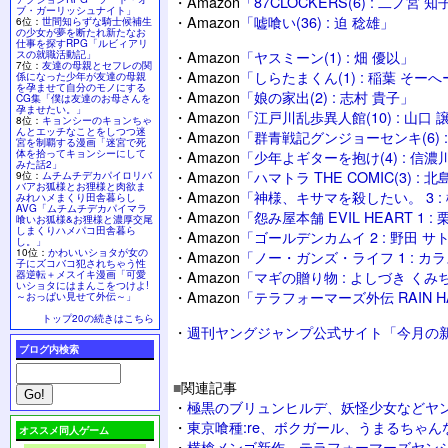
・
Amazon
「87CLOCKERS(6) : 二ノ宮 知
ブ・ガーリッシュナイト」
・
Amazon
「嘘喰い(36) : 迫 稔雄」
6位：
世間知らずな騎士候補生
の少女が夢を断たれ新たなお
仕事を探すRPG「ルビィアリ
・
Amazon
「ヤスミーン(1) : 畑 優以」
スの就職活動記」
7位：
友達の母親とセフレの関
・
Amazon
「しらたまくん(1) : 稲葉 そー
係になった少年が友達の母親
を孕ませて自分のモノにする
・
Amazon
「娘の家出(2) : 志村 貴子」
CG集「僕は友達のお母さんを
孕ませたい。」
・
Amazon
「江戸川乱歩異人館(10) : 山口 
8位：
キョンシーのキョンちゃ
んとエッチなことをしつつ迷
・
Amazon
「群青戦記グンジョーセンキ(6) :
宮を制覇する漫画「迷宮で死
体を拾ってキョンシーにして
・
Amazon
「少年よギターを抱け(4) : 信濃
みた話2」
・
Amazon
「ハマトラ THE COMIC(3) :
9位：
ムチムチデカパイロリバ
バアお狐様とお狸様と肉欲ま
・
Amazon
「神様、キサマを殺したい。 3 :
みれハメまくり田舎暮らし
AVG「ムチムチデカパイマラ
・
Amazon
「怨み屋本舗 EVIL HEART 1 :
喰いお狐様&お狸様と濃厚交尾
しまくりハメパコ田舎暮ら
・
Amazon
「ゴールデンカムイ 2 : 野田 サ
し。」
10位：
かわいいショタが女の
・
Amazon
「ノー・ガンズ・ライフ 1 : カ
子にズコバコ犯されちゃう性
・
Amazon
「マギの贈り物 : よしづき くみ
器逆転＋メスイキ漫画「可愛
いショタにはまんこをつけよ!
・
Amazon
「テラフォーマーズ外伝 RAIN HAR
～おっぱい見せて外伝～」
トップ20の続きはこちら
・
週刊ヤングジャンプ公式サイト「今月の新
ブログ内検索
■
関連記事
・
極黒のブリュンヒルデ、妖怪少女などヤ
・
東京喰種:re、ボクガール、うまるちゃん
オススメ同人ゲーム
・
横槍メンゴ新作、テラフォーマーズヤンジ