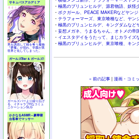
サキュバスアカデミア
・
極黒のブリュンヒルデ、源君物語、妖怪少
・
ボクガール、PEACE MAKERなどヤン
・
テラフォーマーズ、東京喰種など、ヤン
・
極黒のブリュンヒルデ、キングダムなど
・
妄想メガネ、うまるちゃん、オトメの帝
・
イエスタデイをうたって、まじカライズ
・
極黒のブリュンヒルデ、東京喰種、キン
男を誘惑して精を奪う魔物
『夢魔』が現れ、学園が異
世界と化してしまった。
ガールズBar & ガールズ!
« 前の記事
|
漫画・コミッ
ガールズバーより繰り広げ
る、イチャラブHなコミュ
ニケーションSLG
かさなるASMR～豪華寝
台客車でマッサー