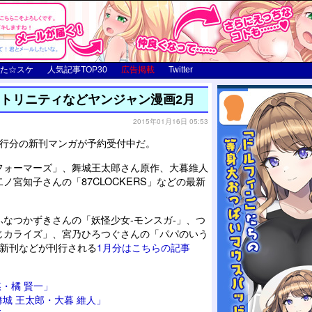
た☆スケ
人気記事TOP30
広告掲載
Twitter
トリニティなどヤンジャン漫画2月
2015年01月16日 05:53
刊行分の新刊マンガが予約受付中だ。
フォーマーズ」、舞城王太郎さん原作、大暮維人
宮知子さんの「87CLOCKERS」などの最新
なつかずきさんの「妖怪少女-モンスガ-」、つ
じカライズ」、宮乃ひろつぐさんの「パパのいう
最新刊などが刊行される
1月分はこちらの記事
悠・橘 賢一」
 舞城 王太郎・大暮 維人」