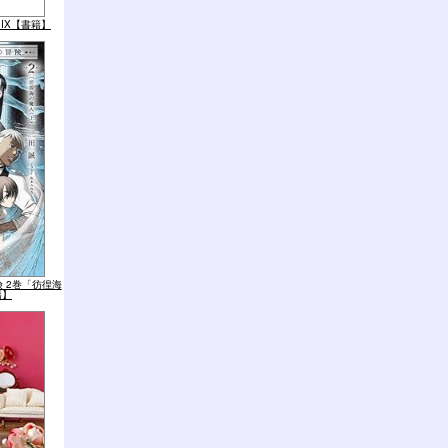
ial IX【書籍】
 2巻「彷徨海
籍】