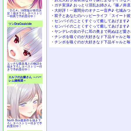
・
ガチ実演♪ おっとり淫乱お姉さん『篠ノ井凛
・
大好評！一週間分のオナニー音声♪ 七城み
「D.C.4」18禁版が発売決
定！描き下ろしタペストリ
・
双子とあなたのハッピーライフ「スイート彼
ー特典で予約受付中！
・
センパイのことくすぐって癒してあげます♪
ツンDraCsuicide
・
センパイのことくすぐって癒してあげます♪
・
ヤンデレの女の子に耳の奥まで死ぬほど愛さ
・
チンポを嗅ぐのが大好きなド下品ギャルと毎
・
チンポを嗅ぐのが大好きなド下品ギャルと毎
エッチな吸血鬼との物語を
描き下ろしタペストリー付
きで予約受付中！
エルフのお嫁さん ～ハー
レム婚推奨～
North Box最新作を描き下
ろしタペストリー付きで予
約受付中！