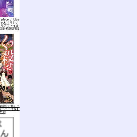
iece of blue
ndtrack(オリジナ
クリアファイル
初回仕様限定盤)
合娼館で働くこ
ペーパー付き】
クス)