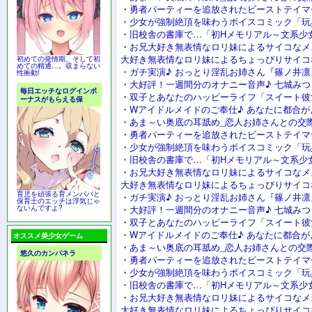
・
勇者パーティーを追放されたビーストテイマ
・
少女が強制絶頂を味わうボイスコミック「玩
・
旧校舎の書庫で…「初Hメモリアル～文系少
・
お兄大好き無表情なロリ妹によるサイコなメ
大好き無表情なロリ妹によるちょっぴりサイコ
初めての発情期。そして初
めての精通…。収まらない
・
ガチ実演♪ おっとり淫乱お姉さん『篠ノ井凛
性衝動!
・
大好評！一週間分のオナニー音声♪ 七城み
毎日エッチなログインボ
・
双子とあなたのハッピーライフ「スイート彼
ーナスがもらえる保
・
Wアイドルメイドのご奉仕♪ あなたに都合が
・
あま～い奥底の耳舐め_恋人お姉さんとの交
・
勇者パーティーを追放されたビーストテイマ
・
少女が強制絶頂を味わうボイスコミック「玩
・
旧校舎の書庫で…「初Hメモリアル～文系少
・
お兄大好き無表情なロリ妹によるサイコなメ
大好き無表情なロリ妹によるちょっぴりサイコ
育児を頑張る育メンパパと
・
ガチ実演♪ おっとり淫乱お姉さん『篠ノ井凛
保育士のエッチは浮気じゃ
ないんですよ?
・
大好評！一週間分のオナニー音声♪ 七城み
・
双子とあなたのハッピーライフ「スイート彼
・
Wアイドルメイドのご奉仕♪ あなたに都合が
オススメ美少女ゲーム
・
あま～い奥底の耳舐め_恋人お姉さんとの交
悠久のカンパネラ
・
勇者パーティーを追放されたビーストテイマ
・
少女が強制絶頂を味わうボイスコミック「玩
・
旧校舎の書庫で…「初Hメモリアル～文系少
・
お兄大好き無表情なロリ妹によるサイコなメ
大好き無表情なロリ妹によるちょっぴりサイコ