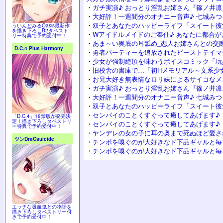
・
ガチ実演♪ おっとり淫乱お姉さん『篠ノ井凛
・
大好評！一週間分のオナニー音声♪ 七城み
・
双子とあなたのハッピーライフ「スイート彼
ういんどみるOasis最新作
を描き下ろしB2タペスト
・
Wアイドルメイドのご奉仕♪ あなたに都合が
リー特典で予約受付中！
・
あま～い奥底の耳舐め_恋人お姉さんとの交
D.C.4 Plus Harmony
・
勇者パーティーを追放されたビーストテイマ
・
少女が強制絶頂を味わうボイスコミック「玩
・
旧校舎の書庫で…「初Hメモリアル～文系少
・
お兄大好き無表情なロリ妹によるサイコなメ
・
ガチ実演♪ おっとり淫乱お姉さん『篠ノ井凛
・
大好評！一週間分のオナニー音声♪ 七城み
・
双子とあなたのハッピーライフ「スイート彼
・
センパイのことくすぐって癒してあげます♪
「D.C.4」18禁版が発売決
定！描き下ろしタペストリ
・
センパイのことくすぐって癒してあげます♪
ー特典で予約受付中！
・
ヤンデレの女の子に耳の奥まで死ぬほど愛さ
ツンDraCsuicide
・
チンポを嗅ぐのが大好きなド下品ギャルと毎
・
チンポを嗅ぐのが大好きなド下品ギャルと毎
エッチな吸血鬼との物語を
描き下ろしタペストリー付
きで予約受付中！