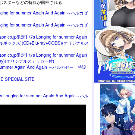
ニポスターなどの特典が同梱される。
ging for summer Again And Again ～ハルカゼ
ging for summer Again And Again ～ハルカゼ
.co.jp限定】t7s Longing for summer Again
ボックス)(CD+Blu-ray+GODS)(オリジナルス
.co.jp限定】t7s Longing for summer Again
u-ray)(オリジナルステッカー付)」
r summer Again And Again ～ハルカゼ～」特設
E SPECIAL SITE
onging for summer Again And Again～ハル