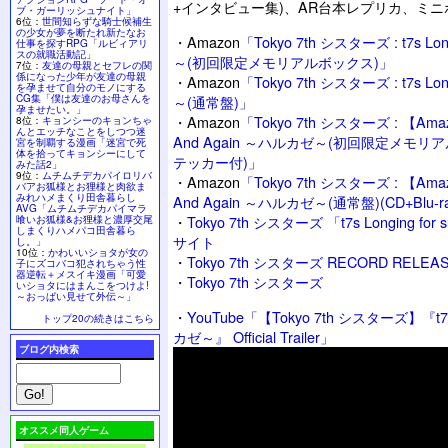
+インタビュー集)、AR台本レプリカ、ミ
ブ・ガーリッシュナイト」
6位：
世間知らずな騎士候補生
の少女が夢を断たれ新たなお
・
Amazon
「Tokyo 7th シスターズ : t7s Lon
仕事を探すRPG「ルビィアリ
スの就職活動記」
～(初回限定メモリアルボックス)」
7位：
友達の母親とセフレの関
係になった少年が友達の母親
・
Amazon
「Tokyo 7th シスターズ : t7s Lon
を孕ませて自分のモノにする
CG集「僕は友達のお母さんを
～(通常盤)」
孕ませたい。」
・
Amazon
「Tokyo 7th シスターズ : 【Amazon
8位：
キョンシーのキョンちゃ
んとエッチなことをしつつ迷
And Again ～ハルカゼ～(初回限定メモリアル
宮を制覇する漫画「迷宮で死
体を拾ってキョンシーにして
テッカー付)」
みた話2」
9位：
ムチムチデカパイロリバ
・
Amazon
「Tokyo 7th シスターズ : 【Amazon
バアお狐様とお狸様と肉欲ま
みれハメまくり田舎暮らし
And Again ～ハルカゼ～(通常盤)(CD+Bl
AVG「ムチムチデカパイマラ
・
Tokyo 7th シスターズ 「t7s Longing fo
喰いお狐様&お狸様と濃厚交尾
しまくりハメパコ田舎暮ら
サイト
し。」
10位：
かわいいショタが女の
・
Tokyo 7th シスターズ RECORD RELEAS
子にズコバコ犯されちゃう性
器逆転＋メスイキ漫画「可愛
・
Tokyo 7th シスターズ
いショタにはまんこをつけよ!
～おっぱい見せて外伝～」
・
YouTube「【Tokyo 7th シスターズ】『t7s L
トップ20の続きはこちら
カゼ～』 Official Trailer」
ブログ内検索
オススメ同人ゲーム