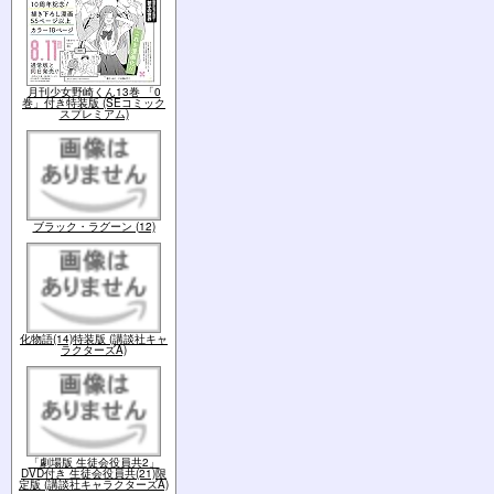
月刊少女野崎くん13巻 「0
巻」付き特装版 (SEコミック
スプレミアム)
ブラック・ラグーン (12)
化物語(14)特装版 (講談社キャ
ラクターズA)
「劇場版 生徒会役員共2」
DVD付き 生徒会役員共(21)限
定版 (講談社キャラクターズA)