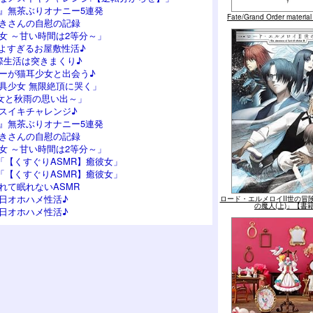
』無茶ぶりオナニー5連発
Fate/Grand Order mater
つきさんの自慰の記録
女 ～甘い時間は2等分～」
よすぎるお屋敷性活♪
際生活は突きまくり♪
ーが猫耳少女と出会う♪
具少女 無限絶頂に哭く」
女と秋雨の思い出～」
スイキチャレンジ♪
』無茶ぶりオナニー5連発
つきさんの自慰の記録
女 ～甘い時間は2等分～」
「【くすぐりASMR】癒彼女」
「【くすぐりASMR】癒彼女」
れて眠れないASMR
日オホハメ性活♪
ロード・エルメロイII世の冒険
の魔人(上)」【書
日オホハメ性活♪