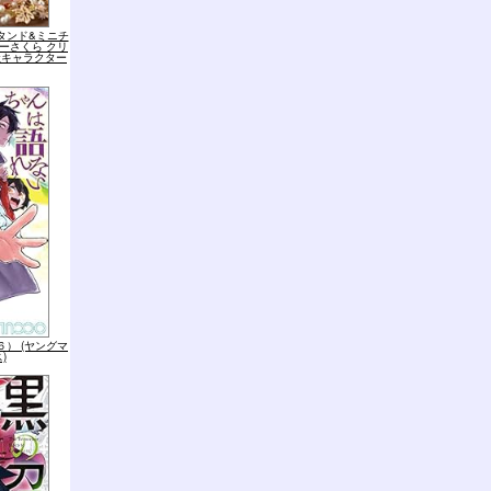
タンド&ミニチ
ーさくら クリ
談社キャラクター
） (ヤングマ
)