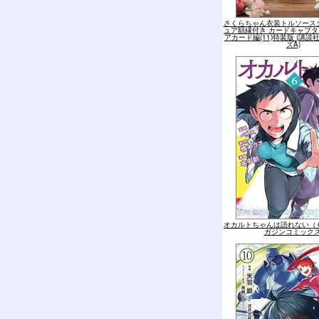
さくらちゃん衣装トルソース
ュア額縁付き カードキャプタ
アカード編(11)特装版 (講
ズA)
オカルトちゃんは語れない（６
ガジンコミックス