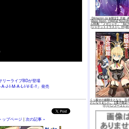
【Amazon.co.jp限定】月姫 -A p
glass moon- Original Sou
ル特典:「メガジャケ」「A4
(ジャケットイラスト)」付)(
バーサリーライブBDが登場
I-M-A-L-I-V-E-!!」発売
くっ殺せの姫騎士となり、百
とになりました。【電子限定
(1) (バンブーコミッ
トップページ
|
次の記事 »