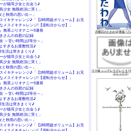
ーが猫耳少女と出会う♪
具少女 無限絶頂に哭く」
女と秋雨の思い出～」
スイキチャレンジ♪「【2時間超ボリューム】お兄
なメスイキチャレンジ!【逆転分からせ】」
』無茶ぶりオナニー5連発
月曜日のたわわ(2)青版 (プ
つきさんの自慰の記録
女 ～甘い時間は2等分～」
よすぎるお屋敷性活♪
際生活は突きまくり♪
ーが猫耳少女と出会う♪
具少女 無限絶頂に哭く」
女と秋雨の思い出～」
ウマ娘 シンデレラグレイ 4 
スイキチャレンジ♪「【2時間超ボリューム】お兄
コミックス)
なメスイキチャレンジ!【逆転分からせ】」
』無茶ぶりオナニー5連発
つきさんの自慰の記録
女 ～甘い時間は2等分～」
よすぎるお屋敷性活♪
際生活は突きまくり♪
ーが猫耳少女と出会う♪
具少女 無限絶頂に哭く」
女と秋雨の思い出～」
スイキチャレンジ♪「【2時間超ボリューム】お兄
なメスイキチャレンジ!【逆転分からせ】」