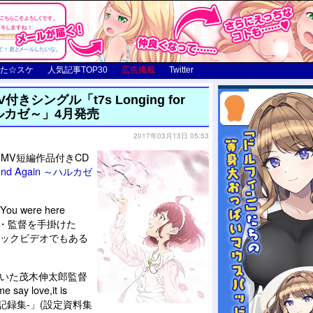
た☆スケ
人気記事TOP30
広告掲載
Twitter
付きシングル「t7s Longing for
 ～ハルカゼ～」4月発売
2017年03月13日 05:53
ョンMV短編作品付きCD
in And Again ～ハルカゼ
 were here
・監督を手掛けた
ージックビデオでもある
描いた茂木伸太郎監督
y love,it is
-公式記録集-」(設定資料集