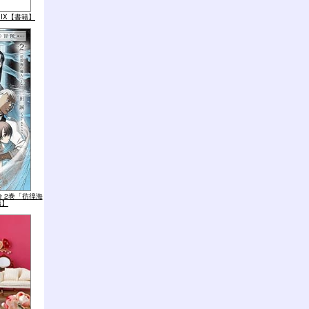
ial IX【書籍】
 2巻「彷徨海
籍】