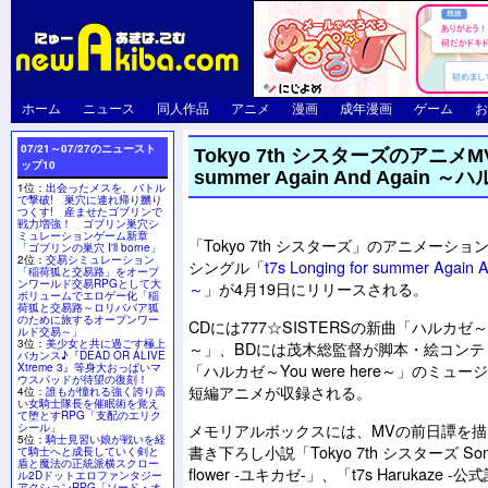
ホーム
ニュース
同人作品
アニメ
漫画
成年漫画
ゲーム
お
07/21～07/27のニュースト
Tokyo 7th シスターズのアニメMV
ップ10
summer Again And Again
1位：
出会ったメスを、バトル
で撃破! 巣穴に連れ帰り嬲り
つくす! 産ませたゴブリンで
戦力増強！ ゴブリン巣穴シ
ミュレーションゲーム新章
「Tokyo 7th シスターズ」のアニメーシ
「ゴブリンの巣穴 I'll borne」
2位：
交易シミュレーション
シングル「
t7s Longing for summer Aga
「稲荷狐と交易路」をオープ
ンワールド交易RPGとして大
～
」が4月19日にリリースされる。
ボリュームでエロゲー化「稲
荷狐と交易路～ロリババア狐
のために旅するオープンワー
CDには777☆SISTERSの新曲「ハルカゼ～You
ルド交易～」
3位：
美少女と共に過ごす極上
～」、BDには茂木総監督が脚本・絵コンテ
バカンス♪『DEAD OR ALIVE
「ハルカゼ～You were here～」のミュ
Xtreme 3』等身大おっぱいマ
ウスパッドが待望の復刻！
短編アニメが収録される。
4位：
誰もが憧れる強く誇り高
い女騎士隊長を催眠術を覚え
て堕とすRPG「支配のエリク
メモリアルボックスには、MVの前日譚を
シール」
5位：
騎士見習い娘が戦いを経
書き下ろし小説「Tokyo 7th シスターズ Some sa
て騎士へと成長していく剣と
盾と魔法の正統派横スクロー
flower -ユキカゼ-」、「t7s Harukaze 
ル2Dドットエロファンタジー
アクションRPG「ソード・オ