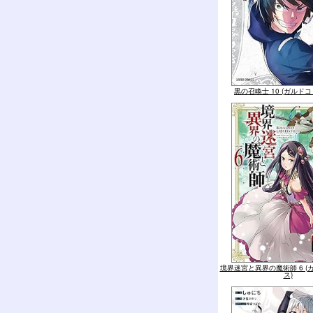
黒の召喚士 10 (ガルド
境界迷宮と異界の魔術師 6 (
ス)