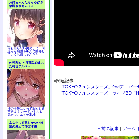
お姉ちゃんたちから好き
放題されちゃう♪
何も知らない男の子に、間
違った知識を教えて開発し
ていくお姉ちゃんたち…
死神教団 ～淫森に呑まれ
た村セグルメット
■
関連記事
・
「TOKYO 7th シスターズ」2ndアニ
・
「TOKYO 7th シスターズ」ライブBD「H-A-J-
神の手先になって教団を運
営せよ！ カードバトル＆
見せつけエッチSLG
あなたに好意しかない後
輩の褒めて伸ばす籠
« 前の記事
|
ゲーム 