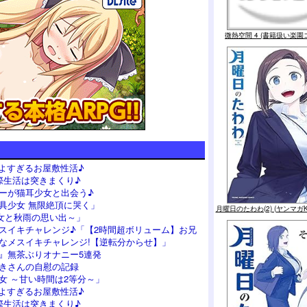
微熱空間 4 (書籍扱い楽園
よすぎるお屋敷性活♪
際生活は突きまくり♪
ーが猫耳少女と出会う♪
具少女 無限絶頂に哭く」
月曜日のたわわ(2) (ヤンマガ
女と秋雨の思い出～」
スイキチャレンジ♪「【2時間超ボリューム】お兄
なメスイキチャレンジ!【逆転分からせ】」
』無茶ぶりオナニー5連発
つきさんの自慰の記録
女 ～甘い時間は2等分～」
よすぎるお屋敷性活♪
際生活は突きまくり♪