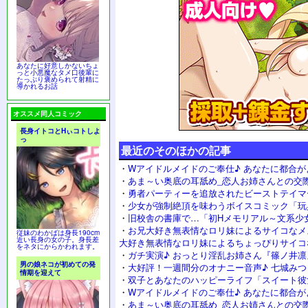
あなたに好意しかないちょ
っと小悪魔なタメ口後輩に
たっぷり褒められて射精に
導かれるお話
オススメ同人コミック
長身イトコとHぃコトしよ
っ
最近のそのほかの記事
・
Wアイドルメイドのご奉仕♪ あなたに都合が
・
あま～い奥底の耳舐め_恋人お姉さんとの交
・
勇者パーティーを追放されたビーストテイマ
・
少女が強制絶頂を味わうボイスコミック「玩
・
旧校舎の書庫で…「初Hメモリアル～文系少
・
お兄大好き無表情なロリ妹によるサイコなメ
従妹のわかばは身長190cm
近い長身の女の子。身長差
大好き無表情なロリ妹によるちょっぴりサイコ
をネタにからかわれます。
・
ガチ実演♪ おっとり淫乱お姉さん『篠ノ井凛
男の娘ネコが初めての発
・
大好評！一週間分のオナニー音声♪ 七城み
情期を迎えて
・
双子とあなたのハッピーライフ「スイート彼
・
Wアイドルメイドのご奉仕♪ あなたに都合が
・
あま～い奥底の耳舐め_恋人お姉さんとの交