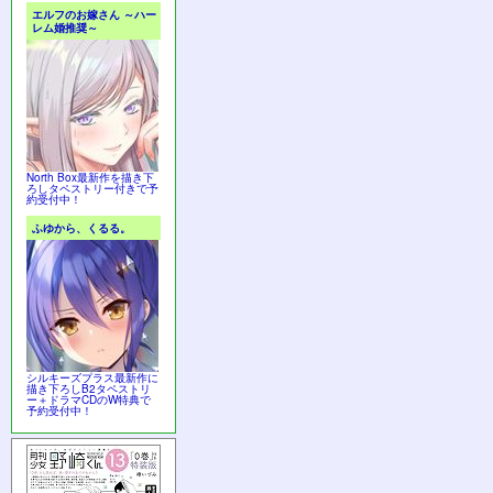
エルフのお嫁さん ～ハー
レム婚推奨～
North Box最新作を描き下
ろしタペストリー付きで予
約受付中！
ふゆから、くるる。
シルキーズプラス最新作に
描き下ろしB2タペストリ
ー＋ドラマCDのW特典で
予約受付中！