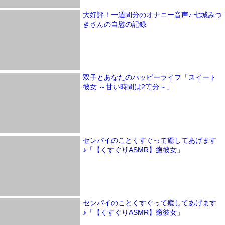
大好評！一週間分のオナニー音声♪ 七城みつ
きさんの自慰の記録
双子とあなたのハッピーライフ「スイート
彼女 ～甘い時間は2等分～」
センパイのことくすぐって癒してあげます
♪「【くすぐりASMR】癒彼女」
センパイのことくすぐって癒してあげます
♪「【くすぐりASMR】癒彼女」