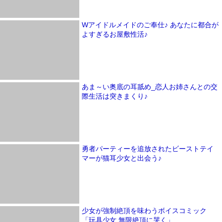
Wアイドルメイドのご奉仕♪ あなたに都合が
よすぎるお屋敷性活♪
あま～い奥底の耳舐め_恋人お姉さんとの交
際生活は突きまくり♪
勇者パーティーを追放されたビーストテイ
マーが猫耳少女と出会う♪
少女が強制絶頂を味わうボイスコミック
「玩具少女 無限絶頂に哭く」