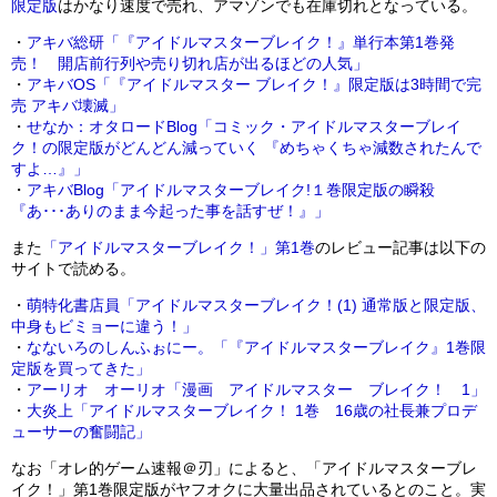
限定版
はかなり速度で売れ、アマゾンでも在庫切れとなっている。
・
アキバ総研「『アイドルマスターブレイク！』単行本第1巻発
売！ 開店前行列や売り切れ店が出るほどの人気」
・
アキバOS「『アイドルマスター ブレイク！』限定版は3時間で完
売 アキバ壊滅」
・
せなか：オタロードBlog「コミック・アイドルマスターブレイ
ク！の限定版がどんどん減っていく 『めちゃくちゃ減数されたんで
すよ…』」
・
アキバBlog「アイドルマスターブレイク!１巻限定版の瞬殺
『あ･･･ありのまま今起った事を話すぜ！』」
また
「アイドルマスターブレイク！」第1巻
のレビュー記事は以下の
サイトで読める。
・
萌特化書店員「アイドルマスターブレイク！(1) 通常版と限定版、
中身もビミョーに違う！」
・
なないろのしんふぉにー。「『アイドルマスターブレイク』1巻限
定版を買ってきた」
・
アーリオ オーリオ「漫画 アイドルマスター ブレイク！ 1」
・
大炎上「アイドルマスターブレイク！ 1巻 16歳の社長兼プロデ
ューサーの奮闘記」
なお「オレ的ゲーム速報＠刃」によると、「アイドルマスターブレ
イク！」第1巻限定版がヤフオクに大量出品されているとのこと。実