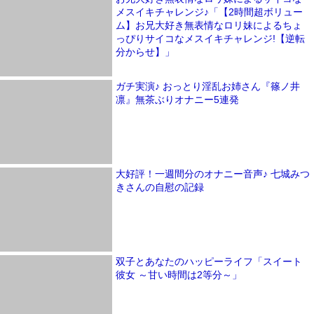
メスイキチャレンジ♪「【2時間超ボリュー
ム】お兄大好き無表情なロリ妹によるちょ
っぴりサイコなメスイキチャレンジ!【逆転
分からせ】」
ガチ実演♪ おっとり淫乱お姉さん『篠ノ井
凛』無茶ぶりオナニー5連発
大好評！一週間分のオナニー音声♪ 七城みつ
きさんの自慰の記録
双子とあなたのハッピーライフ「スイート
彼女 ～甘い時間は2等分～」