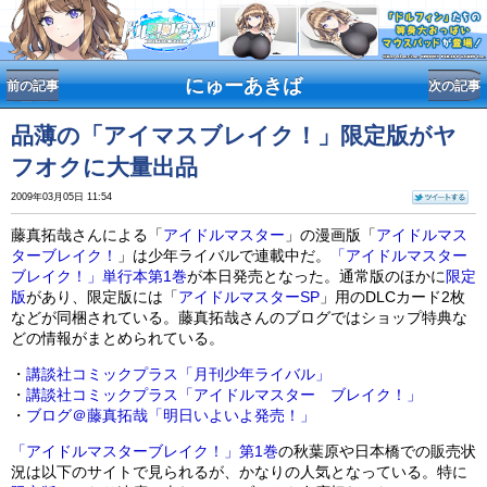
にゅーあきば
前の記事
次の記事
品薄の「アイマスブレイク！」限定版がヤ
フオクに大量出品
藤真拓哉さんによる「
アイドルマスター
」の漫画版「
アイドルマス
ターブレイク！
」は少年ライバルで連載中だ。
「アイドルマスター
ブレイク！」単行本第1巻
が本日発売となった。通常版のほかに
限定
版
があり、限定版には「
アイドルマスターSP
」用のDLCカード2枚
2009年03月05日 11:54
などが同梱されている。藤真拓哉さんのブログではショップ特典な
どの情報がまとめられている。
・
講談社コミックプラス「月刊少年ライバル」
・
講談社コミックプラス「アイドルマスター ブレイク！」
・
ブログ＠藤真拓哉「明日いよいよ発売！」
「アイドルマスターブレイク！」第1巻
の秋葉原や日本橋での販売状
況は以下のサイトで見られるが、かなりの人気となっている。特に