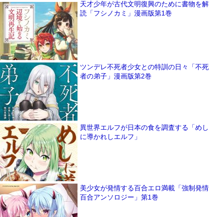
天才少年が古代文明復興のために書物を解
読「フシノカミ」漫画版第1巻
ツンデレ不死者少女との特訓の日々「不死
者の弟子」漫画版第2巻
異世界エルフが日本の食を調査する「めし
に導かれしエルフ」
美少女が発情する百合エロ満載「強制発情
百合アンソロジー」第1巻