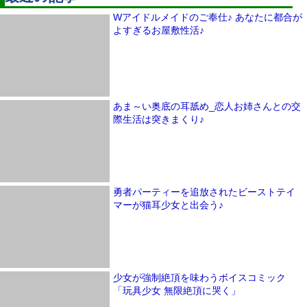
Wアイドルメイドのご奉仕♪ あなたに都合が
よすぎるお屋敷性活♪
あま～い奥底の耳舐め_恋人お姉さんとの交
際生活は突きまくり♪
勇者パーティーを追放されたビーストテイ
マーが猫耳少女と出会う♪
少女が強制絶頂を味わうボイスコミック
「玩具少女 無限絶頂に哭く」