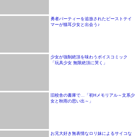
勇者パーティーを追放されたビーストテイ
マーが猫耳少女と出会う♪
少女が強制絶頂を味わうボイスコミック
「玩具少女 無限絶頂に哭く」
旧校舎の書庫で…「初Hメモリアル～文系少
女と秋雨の思い出～」
お兄大好き無表情なロリ妹によるサイコな