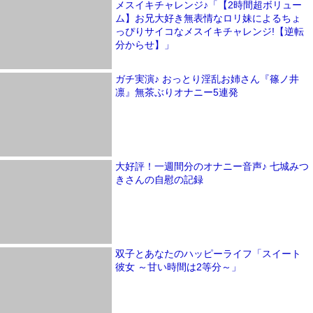
メスイキチャレンジ♪「【2時間超ボリュー
ム】お兄大好き無表情なロリ妹によるちょ
っぴりサイコなメスイキチャレンジ!【逆転
分からせ】」
ガチ実演♪ おっとり淫乱お姉さん『篠ノ井
凛』無茶ぶりオナニー5連発
大好評！一週間分のオナニー音声♪ 七城みつ
きさんの自慰の記録
双子とあなたのハッピーライフ「スイート
彼女 ～甘い時間は2等分～」