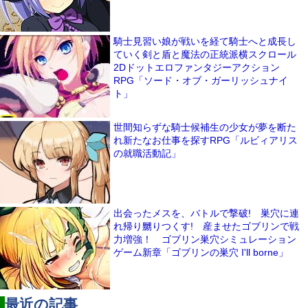
騎士見習い娘が戦いを経て騎士へと成長し
ていく剣と盾と魔法の正統派横スクロール
2Dドットエロファンタジーアクション
RPG「ソード・オブ・ガーリッシュナイ
ト」
世間知らずな騎士候補生の少女が夢を断た
れ新たなお仕事を探すRPG「ルビィアリス
の就職活動記」
出会ったメスを、バトルで撃破! 巣穴に連
れ帰り嬲りつくす! 産ませたゴブリンで戦
力増強！ ゴブリン巣穴シミュレーション
ゲーム新章「ゴブリンの巣穴 I'll borne」
最近の記事