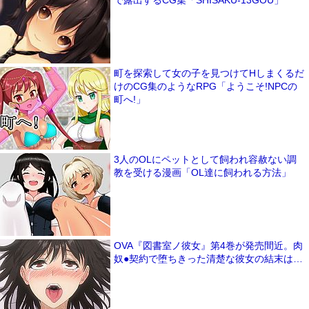
で露出するCG集「SHISAKU-13GOU」
町を探索して女の子を見つけてHしまくるだ
けのCG集のようなRPG「ようこそ!NPCの
町へ!」
3人のOLにペットとして飼われ容赦ない調
教を受ける漫画「OL達に飼われる方法」
OVA『図書室ノ彼女』第4巻が発売間近。肉
奴●契約で堕ちきった清楚な彼女の結末は…