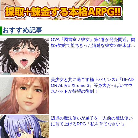
おすすめ記事
OVA『図書室ノ彼女』第4巻が発売間近。肉
奴●契約で堕ちきった清楚な彼女の結末は…
美少女と共に過ごす極上バカンス♪『DEAD
OR ALIVE Xtreme 3』等身大おっぱいマウ
スパッドが待望の復刻！
辺境の魔法使いが弟子を一人前の魔法使い
に育て上げるRPG「私を育てなさい!」