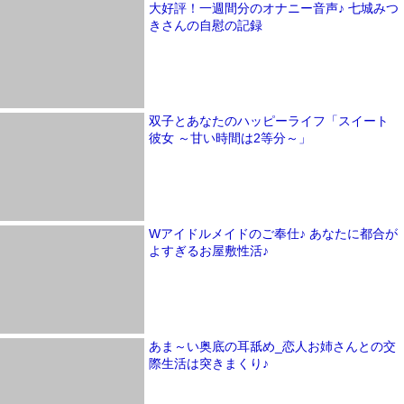
大好評！一週間分のオナニー音声♪ 七城みつ
きさんの自慰の記録
双子とあなたのハッピーライフ「スイート
彼女 ～甘い時間は2等分～」
Wアイドルメイドのご奉仕♪ あなたに都合が
よすぎるお屋敷性活♪
あま～い奥底の耳舐め_恋人お姉さんとの交
際生活は突きまくり♪