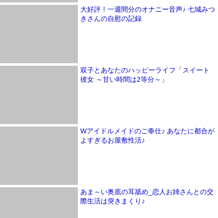
大好評！一週間分のオナニー音声♪ 七城みつ
きさんの自慰の記録
双子とあなたのハッピーライフ「スイート
彼女 ～甘い時間は2等分～」
Wアイドルメイドのご奉仕♪ あなたに都合が
よすぎるお屋敷性活♪
あま～い奥底の耳舐め_恋人お姉さんとの交
際生活は突きまくり♪