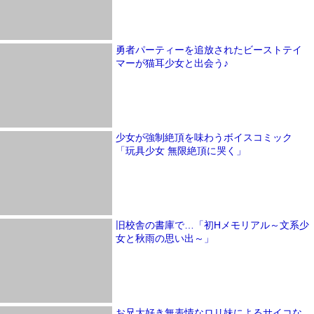
勇者パーティーを追放されたビーストテイ
マーが猫耳少女と出会う♪
少女が強制絶頂を味わうボイスコミック
「玩具少女 無限絶頂に哭く」
旧校舎の書庫で…「初Hメモリアル～文系少
女と秋雨の思い出～」
お兄大好き無表情なロリ妹によるサイコな