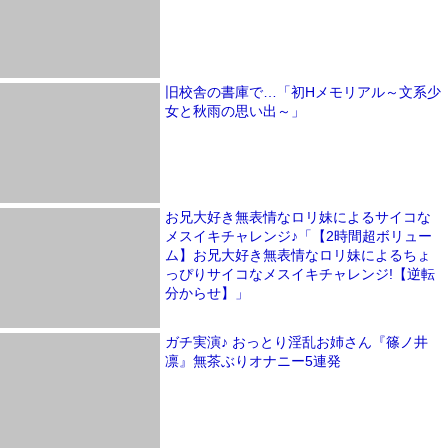
旧校舎の書庫で…「初Hメモリアル～文系少
女と秋雨の思い出～」
お兄大好き無表情なロリ妹によるサイコな
メスイキチャレンジ♪「【2時間超ボリュー
ム】お兄大好き無表情なロリ妹によるちょ
っぴりサイコなメスイキチャレンジ!【逆転
分からせ】」
ガチ実演♪ おっとり淫乱お姉さん『篠ノ井
凛』無茶ぶりオナニー5連発