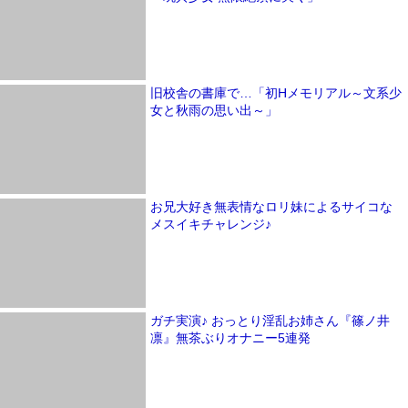
旧校舎の書庫で…「初Hメモリアル～文系少
女と秋雨の思い出～」
お兄大好き無表情なロリ妹によるサイコな
メスイキチャレンジ♪
ガチ実演♪ おっとり淫乱お姉さん『篠ノ井
凛』無茶ぶりオナニー5連発