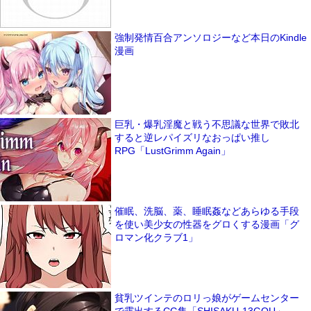
強制発情百合アンソロジーなど本日のKindle
漫画
巨乳・爆乳淫魔と戦う不思議な世界で敗北
すると逆レパイズリなおっぱい推し
RPG「LustGrimm Again」
催眠、洗脳、薬、睡眠姦などあらゆる手段
を使い美少女の性器をグロくする漫画「グ
ロマン化クラブ1」
貧乳ツインテのロリっ娘がゲームセンター