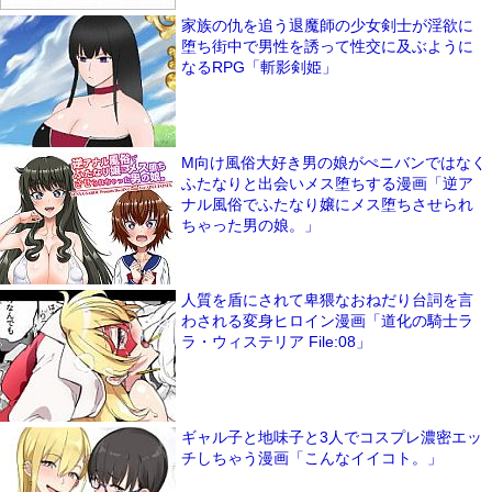
家族の仇を追う退魔師の少女剣士が淫欲に
堕ち街中で男性を誘って性交に及ぶように
なるRPG「斬影剣姫」
M向け風俗大好き男の娘がぺニバンではなく
ふたなりと出会いメス堕ちする漫画「逆ア
ナル風俗でふたなり嬢にメス堕ちさせられ
ちゃった男の娘。」
人質を盾にされて卑猥なおねだり台詞を言
わされる変身ヒロイン漫画「道化の騎士ラ
ラ・ウィステリア File:08」
ギャル子と地味子と3人でコスプレ濃密エッ
チしちゃう漫画「こんなイイコト。」