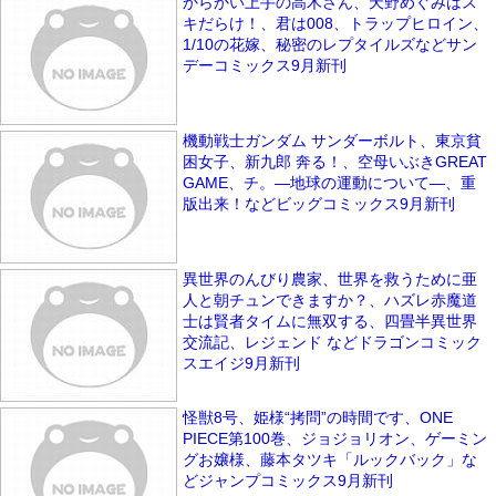
からかい上手の高木さん、天野めぐみはス
キだらけ！、君は008、トラップヒロイン、
1/10の花嫁、秘密のレプタイルズなどサン
デーコミックス9月新刊
機動戦士ガンダム サンダーボルト、東京貧
困女子、新九郎 奔る！、空母いぶきGREAT
GAME、チ。―地球の運動について―、重
版出来！などビッグコミックス9月新刊
異世界のんびり農家、世界を救うために亜
人と朝チュンできますか？、ハズレ赤魔道
士は賢者タイムに無双する、四畳半異世界
交流記、レジェンド などドラゴンコミック
スエイジ9月新刊
怪獣8号、姫様“拷問”の時間です、ONE
PIECE第100巻、ジョジョリオン、ゲーミン
グお嬢様、藤本タツキ「ルックバック」な
どジャンプコミックス9月新刊