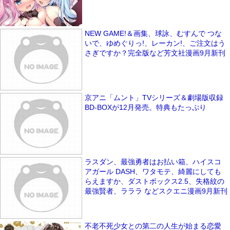
NEW GAME!＆画集、球詠、むすんで つな
いで、ゆめぐりっ!、レーカン!、ご注文はう
さぎですか？完全版など芳文社漫画9月新刊
京アニ「ムント」TVシリーズ＆劇場版収録
BD-BOXが12月発売。特典もたっぷり
ラスダン、最強勇者はお払い箱、ハイスコ
アガール DASH、ワタモテ、綺麗にしても
らえますか、ダストボックス2.5、失格紋の
最強賢者、ラララ などスクエニ漫画9月新刊
不老不死少女との第二の人生が始まる恋愛