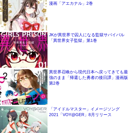
漫画「アエカナル」2巻
JKが異世界で囚人になる監獄サバイバル
「異世界女子監獄」第1巻
異世界召喚から現代日本へ戻ってきても最
強のまま「帰還した勇者の後日譚」漫画版
第2巻
「アイドルマスター」イメージソング
2021「VOY@GER」8月リリース