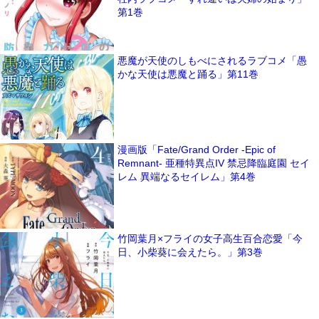
第1巻
悪魔が天使のしもべにされるラブコメ「愚
かな天使は悪魔と踊る」第11巻
漫画版「Fate/Grand Order -Epic of
Remnant- 亜種特異点IV 禁忌降臨庭園 セイ
レム 異端なるセイレム」第4巻
竹岡葉月×フライの女子高生百合恋愛「今
日、小柴葵に会えたら。」第3巻