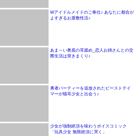
Wアイドルメイドのご奉仕♪ あなたに都合が
よすぎるお屋敷性活♪
あま～い奥底の耳舐め_恋人お姉さんとの交
際生活は突きまくり♪
勇者パーティーを追放されたビーストテイ
マーが猫耳少女と出会う♪
少女が強制絶頂を味わうボイスコミック
「玩具少女 無限絶頂に哭く」