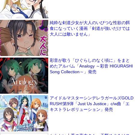
純粋な剣道少女が大人のいびつな性欲の餌
食になっていく漫画「剣道が強いだけでは
大人には敵いません」
彩音が歌う「ひぐらしのなく頃に」をまと
めたアルバム「Analogy ～彩音 HIGURASHI
Song Collection～」発売
アイドルマスターシンデレラガールズGOLD
RUSH!第9弾「Just Us Justice」c/w曲「エ
キストラレボリューション」発売