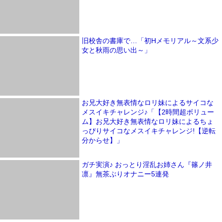
旧校舎の書庫で…「初Hメモリアル～文系少
女と秋雨の思い出～」
お兄大好き無表情なロリ妹によるサイコな
メスイキチャレンジ♪「【2時間超ボリュー
ム】お兄大好き無表情なロリ妹によるちょ
っぴりサイコなメスイキチャレンジ!【逆転
分からせ】」
ガチ実演♪ おっとり淫乱お姉さん『篠ノ井
凛』無茶ぶりオナニー5連発