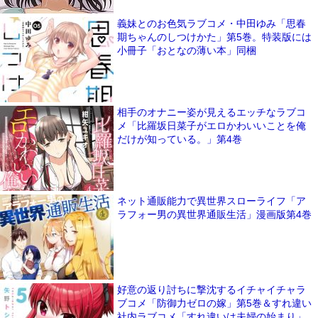
義妹とのお色気ラブコメ・中田ゆみ「思春
期ちゃんのしつけかた」第5巻。特装版には
小冊子「おとなの薄い本」同梱
相手のオナニー姿が見えるエッチなラブコ
メ「比羅坂日菜子がエロかわいいことを俺
だけが知っている。」第4巻
ネット通販能力で異世界スローライフ「ア
ラフォー男の異世界通販生活」漫画版第4巻
好意の返り討ちに撃沈するイチャイチャラ
ブコメ「防御力ゼロの嫁」第5巻＆すれ違い
社内ラブコメ「すれ違いは夫婦の始まり」