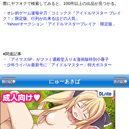
際にヤフオクで検索してみると、100件以上の出品が見つかる。
・
オレ的ゲーム速報＠刃「コミックス『アイドルマスター ブレイ
ク！』限定版、行列が出来るほどの人気」
・
Yahoo!オークション「アイドルマスターブレイク 限定版」
■
関連記事
・
「アイマスSP」がファミ通殿堂入り＆漫画版特別小冊子
・
少年ライバル最新号に「アイドルマスター」特大ポスター
にゅーあきば
前の記事
次の記事