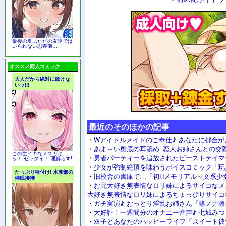
最後の夏…ただの友達では
いられない思春期…
オススメ同人コミック
大人だから絶対に敗けな
いッ!!!
最近のそのほかの記事
・
Wアイドルメイドのご奉仕♪ あなたに都合が
・
あま～い奥底の耳舐め_恋人お姉さんとの交
この生イキなメスガキ…
・
勇者パーティーを追放されたビーストテイマ
ッ！ ゼッタイ！ 理解らす!!
・
少女が強制絶頂を味わうボイスコミック「玩
たっぷり種付け! 水泳部の
・
旧校舎の書庫で…「初Hメモリアル～文系少
催眠接待
・
お兄大好き無表情なロリ妹によるサイコなメ
大好き無表情なロリ妹によるちょっぴりサイコ
・
ガチ実演♪ おっとり淫乱お姉さん『篠ノ井凛
・
大好評！一週間分のオナニー音声♪ 七城み
・
双子とあなたのハッピーライフ「スイート彼