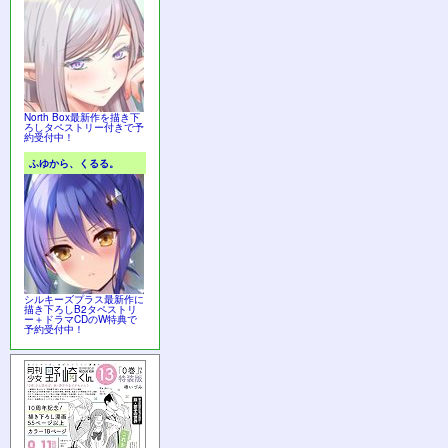
North Box最新作を描き下
ろしタペストリー付きで予
約受付中！
ふゆから、くるる。
シルキーズプラス最新作に
描き下ろしB2タペストリ
ー＋ドラマCDのW特典で
予約受付中！