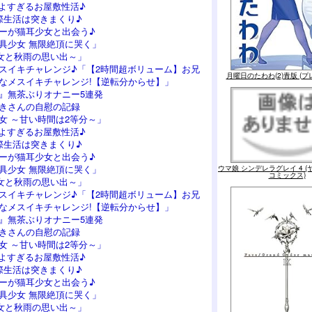
よすぎるお屋敷性活♪
際生活は突きまくり♪
ーが猫耳少女と出会う♪
具少女 無限絶頂に哭く」
女と秋雨の思い出～」
スイキチャレンジ♪「【2時間超ボリューム】お兄
月曜日のたわわ(2)青版 (プ
なメスイキチャレンジ!【逆転分からせ】」
』無茶ぶりオナニー5連発
つきさんの自慰の記録
女 ～甘い時間は2等分～」
よすぎるお屋敷性活♪
際生活は突きまくり♪
ーが猫耳少女と出会う♪
具少女 無限絶頂に哭く」
ウマ娘 シンデレラグレイ 4 
コミックス)
女と秋雨の思い出～」
スイキチャレンジ♪「【2時間超ボリューム】お兄
なメスイキチャレンジ!【逆転分からせ】」
』無茶ぶりオナニー5連発
つきさんの自慰の記録
女 ～甘い時間は2等分～」
よすぎるお屋敷性活♪
際生活は突きまくり♪
ーが猫耳少女と出会う♪
具少女 無限絶頂に哭く」
女と秋雨の思い出～」