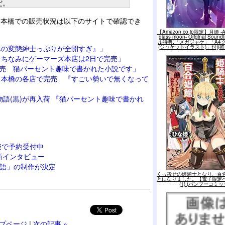
だ。
日本橋での販売状況は以下のサイトで確認でき
【Amazon.co.jp限定】月姫 -A p
glass moon- Original Sou
ル特典:「メガジャケ」「A4
くんの変態紳士っぷりが全開すぎ』」
(ジャケットイラスト)」付)(
る ちなみにゲーマーズ本店は2日で完売」
発売 猫パーセント趣味で書かれた小説です」
が日本橋の各店で完売 『すごい勢いで無くなって
物語(黒)が再入荷 『猫パーセント趣味で書かれ
売で予約受付中
新インタビュー
物語」の制作が決定
くっ殺せの姫騎士となり、百
とになりました。【電子限定
(1) (バンブーコミッ
プページ
|
次の記事 »