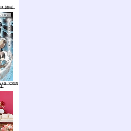
ial IX【書籍】
 2巻「彷徨海
籍】