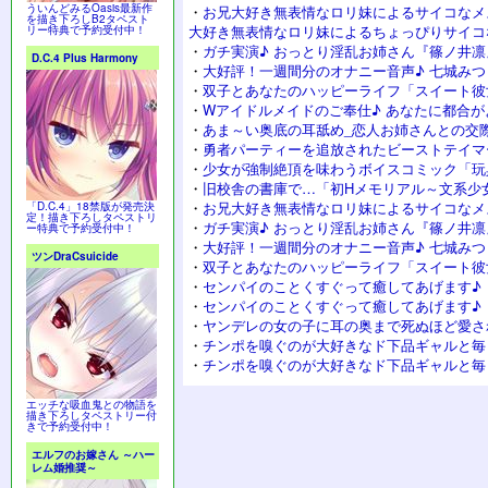
ういんどみるOasis最新作
・
お兄大好き無表情なロリ妹によるサイコなメ
を描き下ろしB2タペスト
大好き無表情なロリ妹によるちょっぴりサイコ
リー特典で予約受付中！
・
ガチ実演♪ おっとり淫乱お姉さん『篠ノ井凛
D.C.4 Plus Harmony
・
大好評！一週間分のオナニー音声♪ 七城み
・
双子とあなたのハッピーライフ「スイート彼
・
Wアイドルメイドのご奉仕♪ あなたに都合が
・
あま～い奥底の耳舐め_恋人お姉さんとの交
・
勇者パーティーを追放されたビーストテイマ
・
少女が強制絶頂を味わうボイスコミック「玩
・
旧校舎の書庫で…「初Hメモリアル～文系少
・
お兄大好き無表情なロリ妹によるサイコなメ
「D.C.4」18禁版が発売決
定！描き下ろしタペストリ
・
ガチ実演♪ おっとり淫乱お姉さん『篠ノ井凛
ー特典で予約受付中！
・
大好評！一週間分のオナニー音声♪ 七城み
ツンDraCsuicide
・
双子とあなたのハッピーライフ「スイート彼
・
センパイのことくすぐって癒してあげます♪
・
センパイのことくすぐって癒してあげます♪
・
ヤンデレの女の子に耳の奥まで死ぬほど愛さ
・
チンポを嗅ぐのが大好きなド下品ギャルと毎
・
チンポを嗅ぐのが大好きなド下品ギャルと毎
エッチな吸血鬼との物語を
描き下ろしタペストリー付
きで予約受付中！
エルフのお嫁さん ～ハー
レム婚推奨～