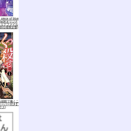
iece of blue
ndtrack(オリジナ
クリアファイル
初回仕様限定盤)
合娼館で働くこ
ペーパー付き】
クス)