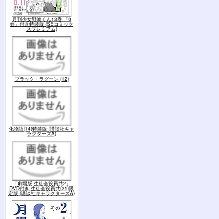
月刊少女野崎くん13巻 「0
巻」付き特装版 (SEコミック
スプレミアム)
ブラック・ラグーン (12)
化物語(14)特装版 (講談社キャ
ラクターズA)
「劇場版 生徒会役員共2」
DVD付き 生徒会役員共(21)限
定版 (講談社キャラクターズA)