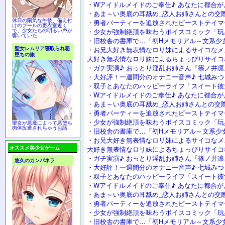
・
Wアイドルメイドのご奉仕♪ あなたに都合が
・
あま～い奥底の耳舐め_恋人お姉さんとの交
休日の陽気な午後、備え付
・
勇者パーティーを追放されたビーストテイマ
けのプールの更衣室近く
で、少女たちの明るい声が
・
少女が強制絶頂を味わうボイスコミック「玩
響いていた
・
旧校舎の書庫で…「初Hメモリアル～文系少
聖女レムリア寝取られ悪
・
お兄大好き無表情なロリ妹によるサイコなメ
堕ちの旅
大好き無表情なロリ妹によるちょっぴりサイコ
・
ガチ実演♪ おっとり淫乱お姉さん『篠ノ井凛
・
大好評！一週間分のオナニー音声♪ 七城み
・
双子とあなたのハッピーライフ「スイート彼
・
Wアイドルメイドのご奉仕♪ あなたに都合が
・
あま～い奥底の耳舐め_恋人お姉さんとの交
・
勇者パーティーを追放されたビーストテイマ
・
少女が強制絶頂を味わうボイスコミック「玩
聖女が悪魔によって悪堕ち
肉体改造されちゃうお話
・
旧校舎の書庫で…「初Hメモリアル～文系少
・
お兄大好き無表情なロリ妹によるサイコなメ
オススメ美少女ゲーム
大好き無表情なロリ妹によるちょっぴりサイコ
・
ガチ実演♪ おっとり淫乱お姉さん『篠ノ井凛
悠久のカンパネラ
・
大好評！一週間分のオナニー音声♪ 七城み
・
双子とあなたのハッピーライフ「スイート彼
・
Wアイドルメイドのご奉仕♪ あなたに都合が
・
あま～い奥底の耳舐め_恋人お姉さんとの交
・
勇者パーティーを追放されたビーストテイマ
・
少女が強制絶頂を味わうボイスコミック「玩
・
旧校舎の書庫で…「初Hメモリアル～文系少