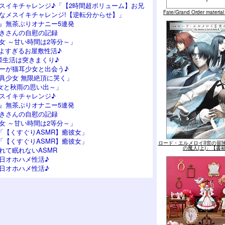
スイキチャレンジ♪「【2時間超ボリューム】お兄
Fate/Grand Order mater
なメスイキチャレンジ!【逆転分からせ】」
』無茶ぶりオナニー5連発
つきさんの自慰の記録
女 ～甘い時間は2等分～」
よすぎるお屋敷性活♪
際生活は突きまくり♪
ーが猫耳少女と出会う♪
具少女 無限絶頂に哭く」
女と秋雨の思い出～」
スイキチャレンジ♪
』無茶ぶりオナニー5連発
つきさんの自慰の記録
女 ～甘い時間は2等分～」
「【くすぐりASMR】癒彼女」
「【くすぐりASMR】癒彼女」
ロード・エルメロイII世の冒険
の魔人(上)」【書
れて眠れないASMR
日オホハメ性活♪
日オホハメ性活♪