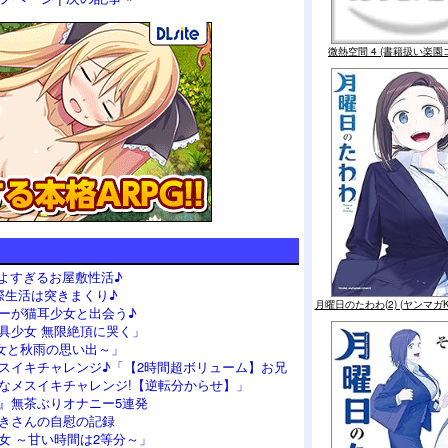
微熱空間 4 (書籍扱い楽園
よすぎるお屋敷性活♪
際生活は突きまくり♪
月曜日のたわわ(2) (ヤンマガ
ーが猫耳少女と出会う♪
具少女 無限絶頂に哭く」
女と秋雨の思い出～」
スイキチャレンジ♪「【2時間超ボリューム】お兄
なメスイキチャレンジ!【逆転分からせ】」
』無茶ぶりオナニー5連発
つきさんの自慰の記録
女 ～甘い時間は2等分～」