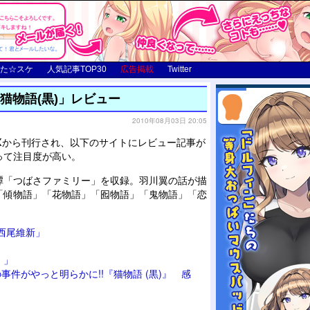
た☆スケ
人気記事TOP30
広告掲載
Twitter
猫物語(黒)」レビュー
2010年08月03日 20:05
Xから刊行され、以下のサイトにレビュー記事が
って注目度が高い。
譚「つばさファミリー」を収録。羽川翼の話が描
「傾物語」「花物語」「囮物語」「鬼物語」「恋
/ 西尾維新」
］」
件がやっと明らかに!!『猫物語 (黒)』 感