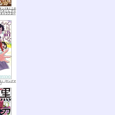
タンド&ミニチ
ーさくら クリ
談社キャラクター
） (ヤングマ
)