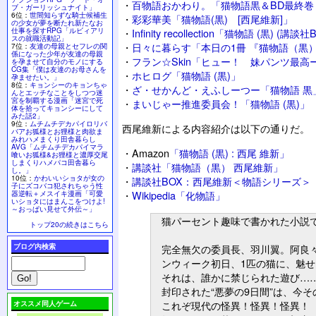
・
百物語おかわり。「猫物語黒＆BD最終巻 
ブ・ガーリッシュナイト」
6位：
世間知らずな騎士候補生
・
彩彩華美「猫物語(黒) [西尾維新]」
の少女が夢を断たれ新たなお
仕事を探すRPG「ルビィアリ
・
Infinity recollection「猫物語 (黒) (講談
スの就職活動記」
・
日々に暮らす「本日の1冊 『猫物語（黒
7位：
友達の母親とセフレの関
係になった少年が友達の母親
・
フラン☆Skin「ヒュー！ 妹パンツ最高ー
を孕ませて自分のモノにする
CG集「僕は友達のお母さんを
・
ホヒログ「猫物語 (黒)」
孕ませたい。」
8位：
キョンシーのキョンちゃ
・
ざ・せかんど・えふしーつー「猫物語 黒
んとエッチなことをしつつ迷
宮を制覇する漫画「迷宮で死
・
まいじゃー推進委員会！「猫物語 (黒)」
体を拾ってキョンシーにして
みた話2」
9位：
ムチムチデカパイロリバ
西尾維新による内容紹介は以下の通りだ。
バアお狐様とお狸様と肉欲ま
みれハメまくり田舎暮らし
AVG「ムチムチデカパイマラ
・
Amazon
「猫物語 (黒) : 西尾 維新」
喰いお狐様&お狸様と濃厚交尾
しまくりハメパコ田舎暮ら
・
講談社「猫物語（黒） 西尾維新」
し。」
10位：
かわいいショタが女の
・
講談社BOX：西尾維新＜物語シリーズ＞
子にズコバコ犯されちゃう性
・
Wikipedia「化物語」
器逆転＋メスイキ漫画「可愛
いショタにはまんこをつけよ!
～おっぱい見せて外伝～」
猫パーセント趣味で書かれた小説
トップ20の続きはこちら
ブログ内検索
完全無欠の委員長、羽川翼。阿良
ンウィーク初日、1匹の猫に、魅
それは、誰かに禁じられた遊び…
封印された“悪夢の9日間”は、今
これぞ現代の怪異！怪異！怪異！
オススメ同人ゲーム