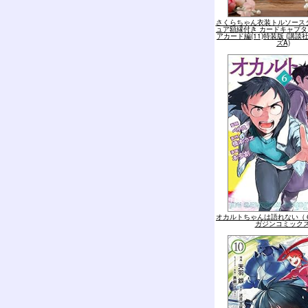
さくらちゃん衣装トルソース
ュア額縁付き カードキャプタ
アカード編(11)特装版 (講
ズA)
オカルトちゃんは語れない（６
ガジンコミックス