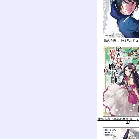
黒の召喚士 10 (ガルド
境界迷宮と異界の魔術師 6 (
ス)