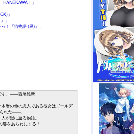
HANEKAWA！」
社BOX)」
）』」
っ！『猫物語 (黒)』」
」
です。――西尾維新
々木暦の命の恩人である彼女はゴールデ
せられた――。
…人が獣に至る物語。
その姿をあらわにする！