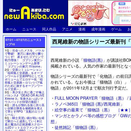
ホーム
ニュース
同人作品
アニメ
漫画
成年漫画
ゲーム
お
07/21～07/27のニュースト
西尾維新の物語シリーズ最新刊「
ップ10
1位：
出会ったメスを、バトル
で撃破! 巣穴に連れ帰り嬲り
つくす! 産ませたゴブリンで
西尾維新の小説「
猫物語(黒)
」が講談社BO
戦力増強！ ゴブリン巣穴シ
ミュレーションゲーム新章
掲載されている。人気の作家の最新刊とな
「ゴブリンの巣穴 I'll borne」
2位：
交易シミュレーション
「稲荷狐と交易路」をオープ
物語シリーズの最新刊で「化物語」の前日
ンワールド交易RPGとして大
ボリュームでエロゲー化「稲
かれている。なお今後は「猫物語（白）」
荷狐と交易路～ロリババア狐
のために旅するオープンワー
物語」が2011年12月まで順次刊行予定だ。
ルド交易～」
3位：
美少女と共に過ごす極上
バカンス♪『DEAD OR ALIVE
・
FULL MOON PRAYER「猫物語（黒） 
Xtreme 3』等身大おっぱいマ
ウスパッドが待望の復刻！
・
ラノベ365日「猫物語 (黒)/西尾維新」
4位：
誰もが憧れる強く誇り高
い女騎士隊長を催眠術を覚え
・
絵空事の最果て「猫物語（黒） ［★★
て堕とすRPG「支配のエリク
・
マンガとかラノベ等の感想ブログ「GWの事
シール」
5位：
騎士見習い娘が戦いを経
想」
て騎士へと成長していく剣と
盾と魔法の正統派横スクロー
・
徒然雑記「猫物語 (黒)」
ル2Dドットエロファンタジー
アクションRPG「ソード・オ