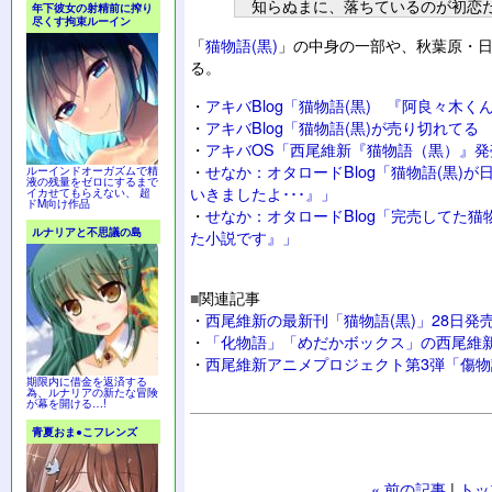
知らぬまに、落ちているのが初恋
年下彼女の射精前に搾り
尽くす拘束ルーイン
「
猫物語(黒)
」の中身の一部や、秋葉原・
る。
・
アキバBlog「猫物語(黒) 『阿良々木
・
アキバBlog「猫物語(黒)が売り切れて
・
アキバOS「西尾維新『猫物語（黒）』
・
せなか：オタロードBlog「猫物語(黒)
ルーインドオーガズムで精
液の残量をゼロにするまで
いきましたよ･･･』」
イカせてもらえない、 超
ドM向け作品
・
せなか：オタロードBlog「完売してた猫
ルナリアと不思議の島
た小説です』」
■
関連記事
・
西尾維新の最新刊「猫物語(黒)」28日発
・
「化物語」「めだかボックス」の西尾維
・
西尾維新アニメプロジェクト第3弾「傷
期限内に借金を返済する
為、ルナリアの新たな冒険
が幕を開ける…!
青夏おま●こフレンズ
« 前の記事
|
トッ