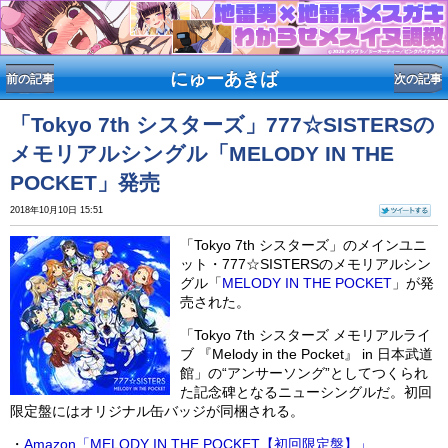
にゅーあきば
前の記事
次の記事
「Tokyo 7th シスターズ」777☆SISTERSの
メモリアルシングル「MELODY IN THE
POCKET」発売
「Tokyo 7th シスターズ」のメインユニ
ット・777☆SISTERSのメモリアルシン
グル「
MELODY IN THE POCKET
」が発
売された。
2018年10月10日 15:51
「Tokyo 7th シスターズ メモリアルライ
ブ 『Melody in the Pocket』 in 日本武道
館」の“アンサーソング”としてつくられ
た記念碑となるニューシングルだ。初回
限定盤にはオリジナル缶バッジが同梱される。
・
Amazon
「MELODY IN THE POCKET【初回限定盤】」