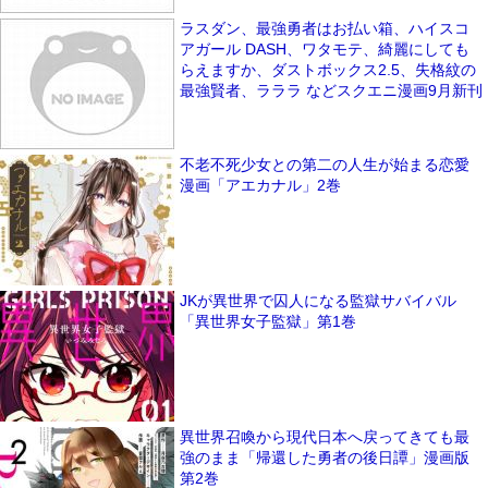
ラスダン、最強勇者はお払い箱、ハイスコ
アガール DASH、ワタモテ、綺麗にしても
らえますか、ダストボックス2.5、失格紋の
最強賢者、ラララ などスクエニ漫画9月新刊
不老不死少女との第二の人生が始まる恋愛
漫画「アエカナル」2巻
JKが異世界で囚人になる監獄サバイバル
「異世界女子監獄」第1巻
異世界召喚から現代日本へ戻ってきても最
強のまま「帰還した勇者の後日譚」漫画版
第2巻