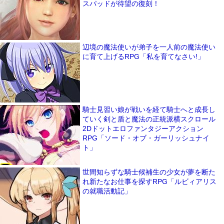
スパッドが待望の復刻！
辺境の魔法使いが弟子を一人前の魔法使い
に育て上げるRPG「私を育てなさい!」
騎士見習い娘が戦いを経て騎士へと成長し
ていく剣と盾と魔法の正統派横スクロール
2Dドットエロファンタジーアクション
RPG「ソード・オブ・ガーリッシュナイ
ト」
世間知らずな騎士候補生の少女が夢を断た
れ新たなお仕事を探すRPG「ルビィアリス
の就職活動記」