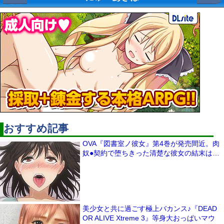
おすすめ記事
OVA『図書室ノ彼女』第4巻が発売間近。肉
奴●契約で堕ちきった清楚な彼女の結末は…
美少女と共に過ごす極上バカンス♪『DEAD
OR ALIVE Xtreme 3』等身大おっぱいマウ