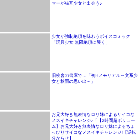
マーが猫耳少女と出会う♪
少女が強制絶頂を味わうボイスコミック
「玩具少女 無限絶頂に哭く」
旧校舎の書庫で…「初Hメモリアル～文系少
女と秋雨の思い出～」
お兄大好き無表情なロリ妹によるサイコな
メスイキチャレンジ♪「【2時間超ボリュー
ム】お兄大好き無表情なロリ妹によるちょ
っぴりサイコなメスイキチャレンジ!【逆転
分からせ】」