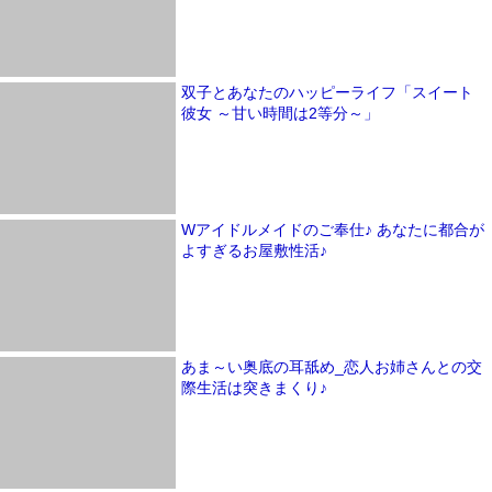
双子とあなたのハッピーライフ「スイート
彼女 ～甘い時間は2等分～」
Wアイドルメイドのご奉仕♪ あなたに都合が
よすぎるお屋敷性活♪
あま～い奥底の耳舐め_恋人お姉さんとの交
際生活は突きまくり♪