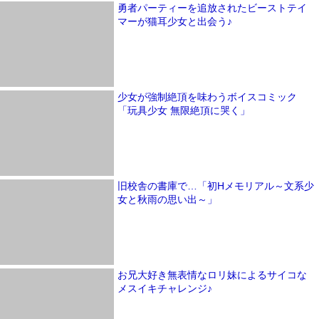
勇者パーティーを追放されたビーストテイ
マーが猫耳少女と出会う♪
少女が強制絶頂を味わうボイスコミック
「玩具少女 無限絶頂に哭く」
旧校舎の書庫で…「初Hメモリアル～文系少
女と秋雨の思い出～」
お兄大好き無表情なロリ妹によるサイコな
メスイキチャレンジ♪