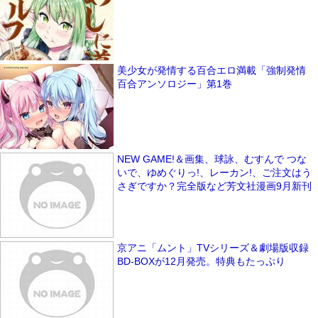
美少女が発情する百合エロ満載「強制発情
百合アンソロジー」第1巻
NEW GAME!＆画集、球詠、むすんで つな
いで、ゆめぐりっ!、レーカン!、ご注文はう
さぎですか？完全版など芳文社漫画9月新刊
京アニ「ムント」TVシリーズ＆劇場版収録
BD-BOXが12月発売。特典もたっぷり