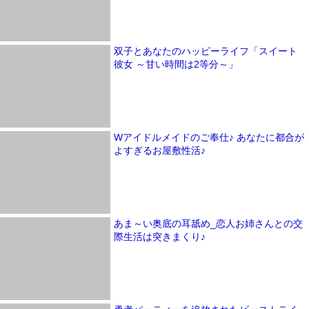
双子とあなたのハッピーライフ「スイート
彼女 ～甘い時間は2等分～」
Wアイドルメイドのご奉仕♪ あなたに都合が
よすぎるお屋敷性活♪
あま～い奥底の耳舐め_恋人お姉さんとの交
際生活は突きまくり♪