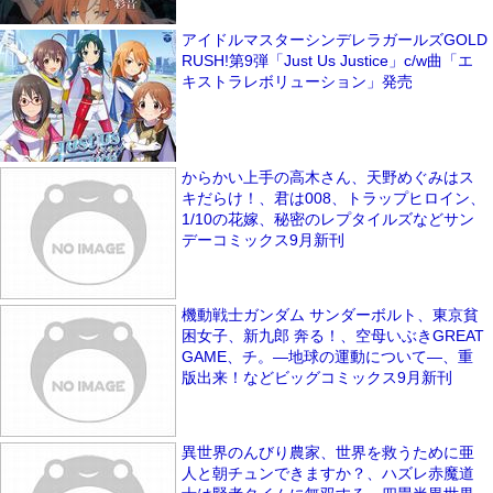
アイドルマスターシンデレラガールズGOLD
RUSH!第9弾「Just Us Justice」c/w曲「エ
キストラレボリューション」発売
からかい上手の高木さん、天野めぐみはス
キだらけ！、君は008、トラップヒロイン、
1/10の花嫁、秘密のレプタイルズなどサン
デーコミックス9月新刊
機動戦士ガンダム サンダーボルト、東京貧
困女子、新九郎 奔る！、空母いぶきGREAT
GAME、チ。―地球の運動について―、重
版出来！などビッグコミックス9月新刊
異世界のんびり農家、世界を救うために亜
人と朝チュンできますか？、ハズレ赤魔道