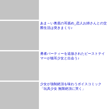
あま～い奥底の耳舐め_恋人お姉さんとの交
際生活は突きまくり♪
勇者パーティーを追放されたビーストテイ
マーが猫耳少女と出会う♪
少女が強制絶頂を味わうボイスコミック
「玩具少女 無限絶頂に哭く」