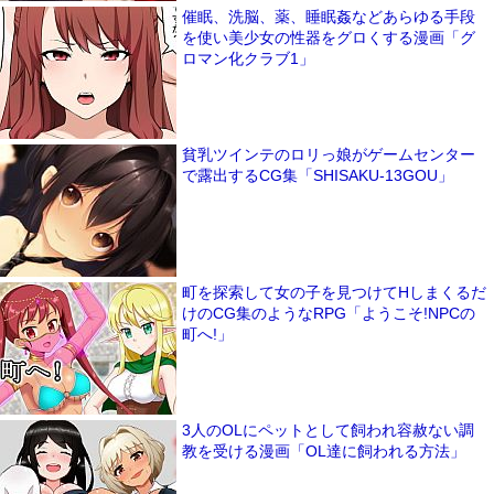
催眠、洗脳、薬、睡眠姦などあらゆる手段
を使い美少女の性器をグロくする漫画「グ
ロマン化クラブ1」
貧乳ツインテのロリっ娘がゲームセンター
で露出するCG集「SHISAKU-13GOU」
町を探索して女の子を見つけてHしまくるだ
けのCG集のようなRPG「ようこそ!NPCの
町へ!」
3人のOLにペットとして飼われ容赦ない調
教を受ける漫画「OL達に飼われる方法」