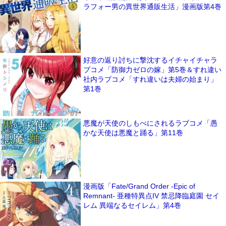
ラフォー男の異世界通販生活」漫画版第4巻
好意の返り討ちに撃沈するイチャイチャラ
ブコメ「防御力ゼロの嫁」第5巻＆すれ違い
社内ラブコメ「すれ違いは夫婦の始まり」
第1巻
悪魔が天使のしもべにされるラブコメ「愚
かな天使は悪魔と踊る」第11巻
漫画版「Fate/Grand Order -Epic of
Remnant- 亜種特異点IV 禁忌降臨庭園 セイ
レム 異端なるセイレム」第4巻