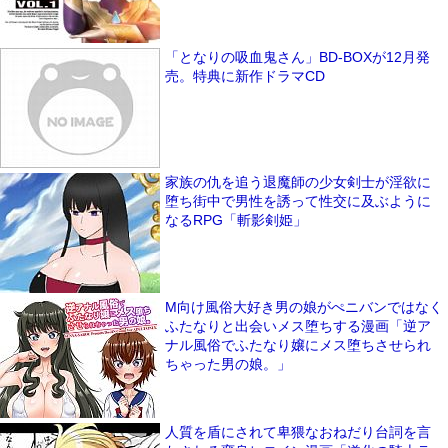
「となりの吸血鬼さん」BD-BOXが12月発
売。特典に新作ドラマCD
家族の仇を追う退魔師の少女剣士が淫欲に
堕ち街中で男性を誘って性交に及ぶように
なるRPG「斬影剣姫」
M向け風俗大好き男の娘がぺニバンではなく
ふたなりと出会いメス堕ちする漫画「逆ア
ナル風俗でふたなり嬢にメス堕ちさせられ
ちゃった男の娘。」
人質を盾にされて卑猥なおねだり台詞を言