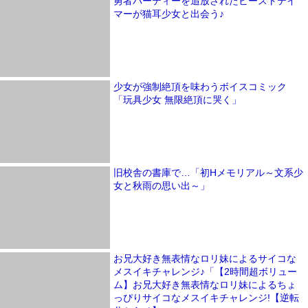
勇者パーティーを追放されたビーストテイ
マーが猫耳少女と出会う♪
少女が強制絶頂を味わうボイスコミック
「玩具少女 無限絶頂に哭く」
旧校舎の書庫で…「初Hメモリアル～文系少
女と秋雨の思い出～」
お兄大好き無表情なロリ妹によるサイコな
メスイキチャレンジ♪「【2時間超ボリュー
ム】お兄大好き無表情なロリ妹によるちょ
っぴりサイコなメスイキチャレンジ!【逆転