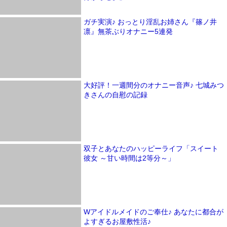
ガチ実演♪ おっとり淫乱お姉さん『篠ノ井
凛』無茶ぶりオナニー5連発
大好評！一週間分のオナニー音声♪ 七城みつ
きさんの自慰の記録
双子とあなたのハッピーライフ「スイート
彼女 ～甘い時間は2等分～」
Wアイドルメイドのご奉仕♪ あなたに都合が
よすぎるお屋敷性活♪