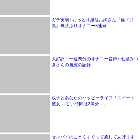
ガチ実演♪ おっとり淫乱お姉さん『篠ノ井
凛』無茶ぶりオナニー5連発
大好評！一週間分のオナニー音声♪ 七城みつ
きさんの自慰の記録
双子とあなたのハッピーライフ「スイート
彼女 ～甘い時間は2等分～」
センパイのことくすぐって癒してあげます