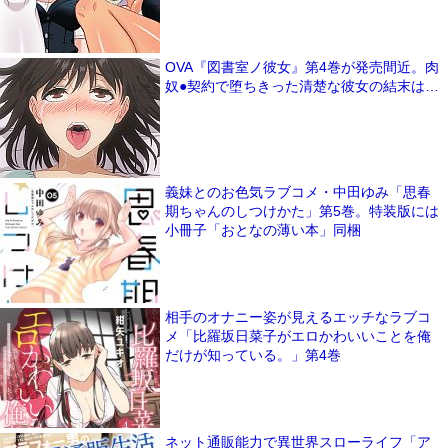
OVA『図書室ノ彼女』第4巻が発売間近。肉
奴●契約で堕ちきった清楚な彼女の結末は…
義妹とのお色気ラブコメ・中田ゆみ「思春
期ちゃんのしつけかた」第5巻。特装版には
小冊子「おとなの薄い本」同梱
相手のオナニー姿が見えるエッチなラブコ
メ「比羅坂日菜子がエロかわいいことを俺
だけが知っている。」第4巻
ネット通販能力で異世界スローライフ「ア