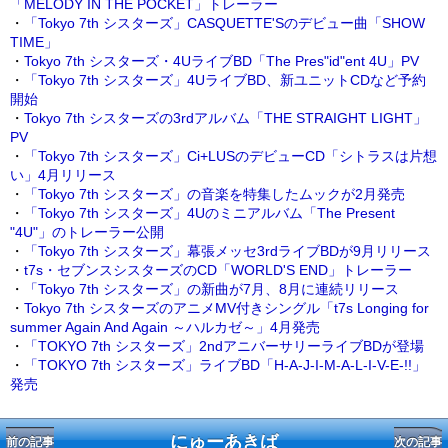
「MELODY IN THE POCKET」トレーラー
・
「Tokyo 7th シスターズ」CASQUETTE'Sのデビュー曲「SHOW
TIME」
・
Tokyo 7th シスターズ・4UライブBD「The Pres"id"ent 4U」PV
・
「Tokyo 7th シスターズ」4UライブBD、新ユニットCDなど予約
開始
・
Tokyo 7th シスターズの3rdアルバム「THE STRAIGHT LIGHT」
PV
・
「Tokyo 7th シスターズ」Ci+LUSのデビューCD「シトラスは片想
い」4月リリース
・
「Tokyo 7th シスターズ」の音楽を特集したムックが2月発売
・
「Tokyo 7th シスターズ」4Uのミニアルバム「The Present
"4U"」のトレーラー公開
・
「Tokyo 7th シスターズ」幕張メッセ3rdライブBDが9月リリース
・
t7s・セブンスシスターズのCD「WORLD'S END」トレーラー
・
「Tokyo 7th シスターズ」の新曲が7月、8月に連続リリース
・
Tokyo 7th シスターズのアニメMV付きシングル「t7s Longing for
summer Again And Again ～ハルカゼ～」4月発売
・
「TOKYO 7th シスターズ」2ndアニバーサリーライブBDが登場
・
「TOKYO 7th シスターズ」ライブBD「H-A-J-I-M-A-L-I-V-E-!!」
発売
にゅーあきば
前の記事
次の記事