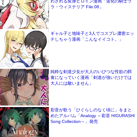
わされる変身ヒロイン漫画「道化の騎士ラ
ラ・ウィステリア File:08」
ギャル子と地味子と3人でコスプレ濃密エッ
チしちゃう漫画「こんなイイコト。」
純粋な剣道少女が大人のいびつな性欲の餌
食になっていく漫画「剣道が強いだけでは
大人には敵いません」
彩音が歌う「ひぐらしのなく頃に」をまと
めたアルバム「Analogy ～彩音 HIGURASHI
Song Collection～」発売