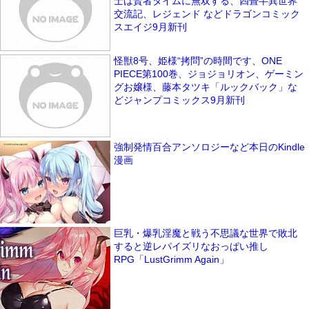
士は賢者タイムに無双する、四畳半異世界
交流記、レジェンド などドラゴンコミック
スエイジ9月新刊
怪獣8号、姫様“拷問”の時間です、ONE
PIECE第100巻、ジョジョリオン、ゲーミン
グお嬢様、藤本タツキ「ルックバック」な
どジャンプコミックス9月新刊
強制発情百合アンソロジーなど本日のKindle
漫画
巨乳・爆乳淫魔と戦う不思議な世界で敗北
すると逆レパイズリなおっぱい推し
RPG「LustGrimm Again」