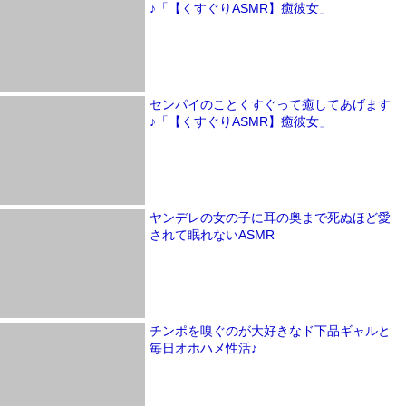
♪「【くすぐりASMR】癒彼女」
センパイのことくすぐって癒してあげます
♪「【くすぐりASMR】癒彼女」
ヤンデレの女の子に耳の奥まで死ぬほど愛
されて眠れないASMR
チンポを嗅ぐのが大好きなド下品ギャルと
毎日オホハメ性活♪