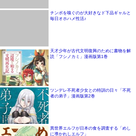
チンポを嗅ぐのが大好きなド下品ギャルと
毎日オホハメ性活♪
天才少年が古代文明復興のために書物を解
読「フシノカミ」漫画版第1巻
ツンデレ不死者少女との特訓の日々「不死
者の弟子」漫画版第2巻
異世界エルフが日本の食を調査する「めし
に導かれしエルフ」