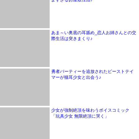
あま～い奥底の耳舐め_恋人お姉さんとの交
際生活は突きまくり♪
勇者パーティーを追放されたビーストテイ
マーが猫耳少女と出会う♪
少女が強制絶頂を味わうボイスコミック
「玩具少女 無限絶頂に哭く」