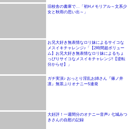
旧校舎の書庫で…「初Hメモリアル～文系少
女と秋雨の思い出～」
お兄大好き無表情なロリ妹によるサイコな
メスイキチャレンジ♪「【2時間超ボリュー
ム】お兄大好き無表情なロリ妹によるちょ
っぴりサイコなメスイキチャレンジ!【逆転
分からせ】」
ガチ実演♪ おっとり淫乱お姉さん『篠ノ井
凛』無茶ぶりオナニー5連発
大好評！一週間分のオナニー音声♪ 七城みつ
きさんの自慰の記録