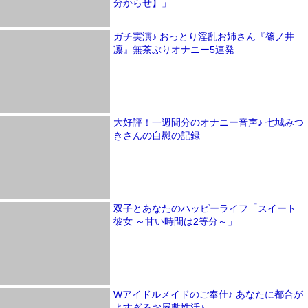
分からせ】」
ガチ実演♪ おっとり淫乱お姉さん『篠ノ井
凛』無茶ぶりオナニー5連発
大好評！一週間分のオナニー音声♪ 七城みつ
きさんの自慰の記録
双子とあなたのハッピーライフ「スイート
彼女 ～甘い時間は2等分～」
Wアイドルメイドのご奉仕♪ あなたに都合が
よすぎるお屋敷性活♪