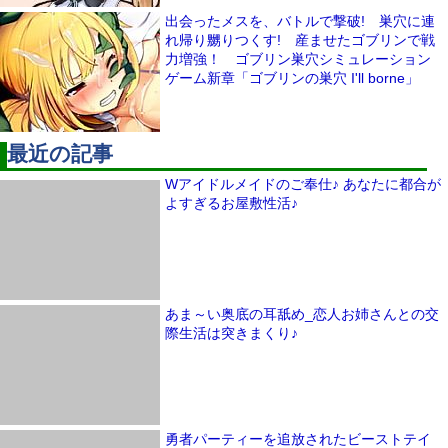
出会ったメスを、バトルで撃破! 巣穴に連
れ帰り嬲りつくす! 産ませたゴブリンで戦
力増強！ ゴブリン巣穴シミュレーション
ゲーム新章「ゴブリンの巣穴 I'll borne」
最近の記事
Wアイドルメイドのご奉仕♪ あなたに都合が
よすぎるお屋敷性活♪
あま～い奥底の耳舐め_恋人お姉さんとの交
際生活は突きまくり♪
勇者パーティーを追放されたビーストテイ