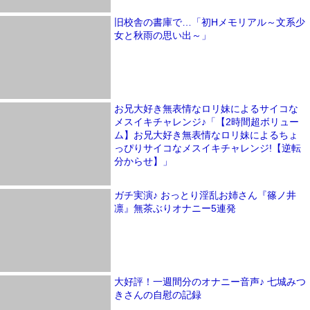
旧校舎の書庫で…「初Hメモリアル～文系少
女と秋雨の思い出～」
お兄大好き無表情なロリ妹によるサイコな
メスイキチャレンジ♪「【2時間超ボリュー
ム】お兄大好き無表情なロリ妹によるちょ
っぴりサイコなメスイキチャレンジ!【逆転
分からせ】」
ガチ実演♪ おっとり淫乱お姉さん『篠ノ井
凛』無茶ぶりオナニー5連発
大好評！一週間分のオナニー音声♪ 七城みつ
きさんの自慰の記録